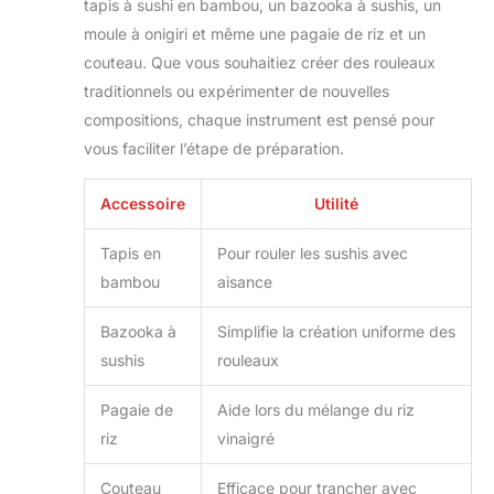
tapis à sushi en bambou, un bazooka à sushis, un
le tout, nous offrons un guide
complet avec des photos et des
moule à onigiri et même une pagaie de riz et un
recettes sur la façon d'utiliser les
couteau. Que vous souhaitiez créer des rouleaux
outils ; préparer du riz à sushi ; rouler
traditionnels ou expérimenter de nouvelles
des sushis et déverrouiller 6 types de
compositions, chaque instrument est pensé pour
sushis différents ; avec son aide, vous
pouvez faire plus que ce que vous
vous faciliter l’étape de préparation.
pourriez attendre dans un rouleau
avec moins d'ingrédients ; vaut la
Accessoire
Utilité
peine Matériau de qualité alimentaire
sans BPA : conçu pour durer et sûr à
Tapis en
Pour rouler les sushis avec
utiliser ; nos tapis à sushi sont
bambou
aisance
fabriqués à partir de bambou naturel
et attachés avec des cordes en coton
Bazooka à
Simplifie la création uniforme des
; les charnières épaisses de notre
moule à sushi sont renforcées pour
sushis
rouleaux
plus de durabilité ; en outre, notre
couteau à sushi extra tranchant est
Pagaie de
Aide lors du mélange du riz
amélioré avec un revêtement anti-
riz
vinaigré
adhésif pour garantir une coupe
rapide et lisse des sushis Choix de
Couteau
Efficace pour trancher avec