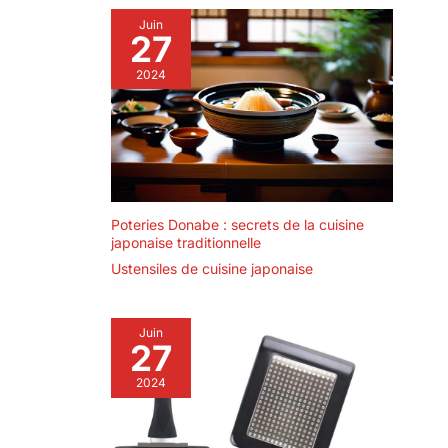
polyvalents et agréables : créez des sushis
nécessaire de recourir à
personnalisés avec vos ingrédients préférés pour un
des techniques
Juin
apéritif, un déjeuner ou un dîner. Idéal pour le
27
compliquées ni à des
transport au travail, pour profiter des soirées cinéma
processus fastidieux. En
ou pour les pique-niques pour un repas délicieux et
quelques minutes
2024
satisfaisant
seulement, vous pouvez
reproduire à la maison de
délicieux sushis dignes
d'un restaurant
Poteries Donabe : secrets de la cuisine
japonaise traditionnelle
Ustensiles de cuisine japonaise
Juin
27
2024