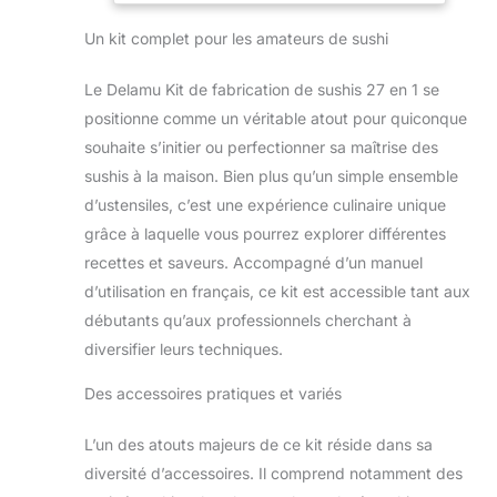
et aux enfants de commencer
Un kit complet pour les amateurs de sushi
facilement et de libérer votre créativité
et votre plaisir de raconter des
histoires ; une recrue ? Pas de soucis,
Le Delamu Kit de fabrication de sushis 27 en 1 se
vous obtiendrez tout ce dont vous
positionne comme un véritable atout pour quiconque
avez besoin pour profiter de sushis
souhaite s’initier ou perfectionner sa maîtrise des
frais, savoureux, nigiri, onigiri ou
sushis à la maison. Bien plus qu’un simple ensemble
musubi à tout moment sans avoir à
les acheter dans un restaurant Kit de
d’ustensiles, c’est une expérience culinaire unique
sushis complet 27 en 1 : kit de
grâce à laquelle vous pourrez explorer différentes
fabrication de sushis tout-en-un pour
recettes et saveurs. Accompagné d’un manuel
faciliter la fabrication de sushis à la
d’utilisation en français, ce kit est accessible tant aux
maison ; y compris un tube à sushi ;
tapis à sushi en bambou ; machine à
débutants qu’aux professionnels cherchant à
sushi en forme d'animal / triangle /
diversifier leurs techniques.
nigiri / gunkan ; couteau à sushi,
trancheuse à avocat ; brosse à huile ;
Des accessoires pratiques et variés
baguettes ; porte-baguettes ; plats à
sauce ; étendeur ; pelle à riz et le
L’un des atouts majeurs de ce kit réside dans sa
guide d'utilisation : you name it Guide
diversité d’accessoires. Il comprend notamment des
d'utilisation détaillé : pour couronner