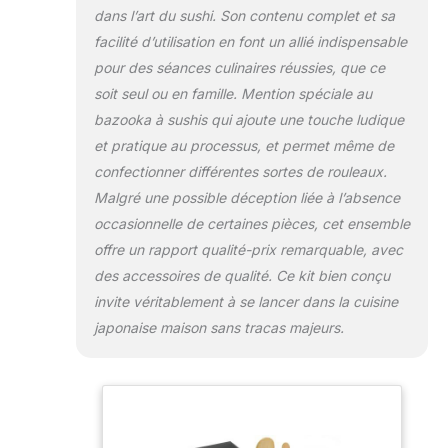
recettes sur la façon d'utiliser les
dans l’art du sushi. Son contenu complet et sa
outils ; préparer du riz à sushi ; rouler
facilité d’utilisation en font un allié indispensable
des sushis et déverrouiller 6 types de
pour des séances culinaires réussies, que ce
sushis différents ; avec son aide, vous
soit seul ou en famille. Mention spéciale au
pouvez faire plus que ce que vous
pourriez attendre dans un rouleau
bazooka à sushis qui ajoute une touche ludique
avec moins d'ingrédients ; vaut la
et pratique au processus, et permet même de
peine Matériau de qualité alimentaire
confectionner différentes sortes de rouleaux.
sans BPA : conçu pour durer et sûr à
Malgré une possible déception liée à l’absence
utiliser ; nos tapis à sushi sont
fabriqués à partir de bambou naturel
occasionnelle de certaines pièces, cet ensemble
et attachés avec des cordes en coton
offre un rapport qualité-prix remarquable, avec
; les charnières épaisses de notre
des accessoires de qualité. Ce kit bien conçu
moule à sushi sont renforcées pour
invite véritablement à se lancer dans la cuisine
plus de durabilité ; en outre, notre
couteau à sushi extra tranchant est
japonaise maison sans tracas majeurs.
amélioré avec un revêtement anti-
adhésif pour garantir une coupe
rapide et lisse des sushis Choix de
cadeau idéal : notre kit de démarrage
de sushi est parfait pour un rendez-