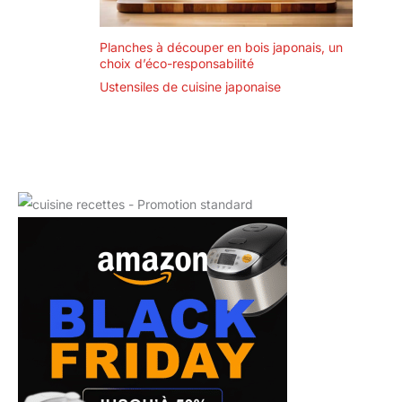
Planches à découper en bois japonais, un
choix d’éco-responsabilité
Ustensiles de cuisine japonaise