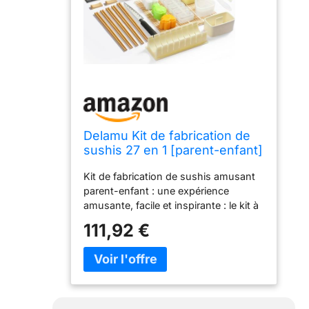
Delamu Kit de fabrication de
sushis 27 en 1 [parent-enfant]
Kit de sushi pour
Kit de fabrication de sushis amusant
débutants/professionnels,
parent-enfant : une expérience
avec tapis à sushi en bambou,
amusante, facile et inspirante : le kit à
tube à sushis, moule à onigiri,
sushi Delamu crée des rouleaux de
palette de riz, couteau à sushi
111,92 €
sushi appétissants en un rien de
temps Parfait pour les débutants ;
ajoute un joli moule onigiri en forme
d'animal ; ce qui permet aux adultes
et aux enfants de commencer
facilement et de libérer votre créativité