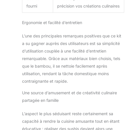
cadeau idéal : notre kit de démarrage
fourni
précision vos créations culinaires
de sushi est parfait pour un rendez-
vous à sushis, une fête interne avec
des amis ou une soirée en famille.
Ergonomie et facilité d’entretien
Tous les articles sont emballés dans
une jolie boîte, ce qui en fait une idée
L’une des principales remarques positives que ce kit
de cadeau fantastique et attentionnée
pour les anniversaires, Noël ou
a su gagner auprès des utilisateurs est sa simplicité
Thanksgiving, qu'il soit un débutant
d’utilisation couplée à une facilité d’entretien
en sushis, un débutant en cuisine ou
remarquable. Grâce aux matériaux bien choisis, tels
un chef professionnel
que le bambou, il se nettoie facilement après
utilisation, rendant la tâche domestique moins
contraignante et rapide.
Une source d’amusement et de créativité culinaire
partagée en famille
L’aspect le plus séduisant reste certainement sa
capacité à rendre la cuisine amusante tout en étant
éducative : réaliser des sushis devient alors une