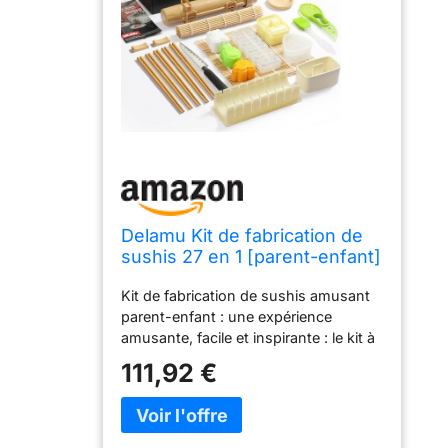
Delamu Kit de fabrication de
sushis 27 en 1 [parent-enfant]
Kit de sushi pour
Kit de fabrication de sushis amusant
débutants/professionnels,
parent-enfant : une expérience
avec tapis à sushi en bambou,
amusante, facile et inspirante : le kit à
tube à sushis, moule à onigiri,
sushi Delamu crée des rouleaux de
palette de riz, couteau à sushi
111,92 €
sushi appétissants en un rien de
temps Parfait pour les débutants ;
ajoute un joli moule onigiri en forme
d'animal ; ce qui permet aux adultes