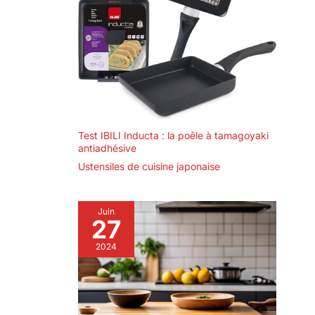
Test IBILI Inducta : la poêle à tamagoyaki
antiadhésive
Ustensiles de cuisine japonaise
Juin
27
2024