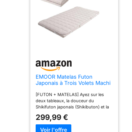
EMOOR Matelas Futon
Japonais à Trois Volets Machi
avec Surmatelas 180 x 202
[FUTON + MATELAS] Ayez sur les
cm Gris, Pliable avec Bandes
deux tableaux, la douceur du
Élastiques Soufflet Lavable Lit
Shikifuton japonais (Shikibuton) et la
D'invité Sol Couchage Tatami
durabilité du matelas occidental. Le
299,99 €
type à trois volets est maintenant
disponible pour la série de futons
MACHI (Gusset) bien vendue