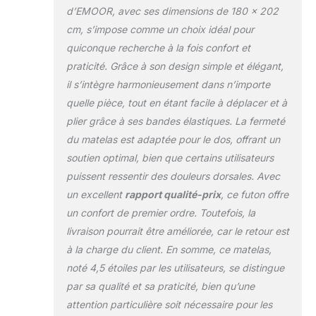
surmatelas est amovible et lavable,
d’EMOOR, avec ses dimensions de 180 x 202
vous pouvez garder votre lit propre.
cm, s’impose comme un choix idéal pour
[STRUCTURE SANDWICH] Le
quiconque recherche à la fois confort et
coussinet central en uréthane est pris
praticité. Grâce à son design simple et élégant,
en sandwich par des coussinets
dodus avec un rembourrage en fibres
il s’intègre harmonieusement dans n’importe
douces. Soutien doux mais ferme
quelle pièce, tout en étant facile à déplacer et à
comme les matelas futons japonais
plier grâce à ses bandes élastiques. La fermeté
traditionnels. Utilisé haute résilience
du matelas est adaptée pour le dos, offrant un
185N et uréthane 30D haute densité,
ferme et durable. Facile à retourner
soutien optimal, bien que certains utilisateurs
sans couler. [FUTON À GOUSSET]
puissent ressentir des douleurs dorsales. Avec
L'épaisseur du bord ne changera pas
un excellent
rapport qualité-prix
, ce futon offre
grâce à un soufflet. Le même confort,
un confort de premier ordre. Toutefois, la
peu importe où vous dormez.
L'épaisseur de 9cm est pratique pour
livraison pourrait être améliorée, car le retour est
une utilisation sur le lit plateforme ou
à la charge du client. En somme, ce matelas,
directement sur le sol.
noté 4,5 étoiles par les utilisateurs, se distingue
par sa qualité et sa praticité, bien qu’une
attention particulière soit nécessaire pour les