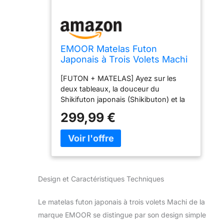
EMOOR Matelas Futon
Japonais à Trois Volets Machi
avec Surmatelas 180 x 202
[FUTON + MATELAS] Ayez sur les
cm Gris, Pliable avec Bandes
deux tableaux, la douceur du
Élastiques Soufflet Lavable Lit
Shikifuton japonais (Shikibuton) et la
D'invité Sol Couchage Tatami
durabilité du matelas occidental. Le
299,99 €
type à trois volets est maintenant
disponible pour la série de futons
MACHI (Gusset) bien vendue
d'EMOOR ! Livré avec un coussin
ajusté pour un sommeil plus
confortable. [INFORMATIONS SUR LE
Design et Caractéristiques Techniques
PRODUIT] DIMENSIONS : Matelas –
Taille King 180x202x9cm
Le matelas futon japonais à trois volets Machi de la
(70,87x39,37x79,53x3,54po) / Une
fois plié en 3, 180x67x27cm
marque EMOOR se distingue par son design simple