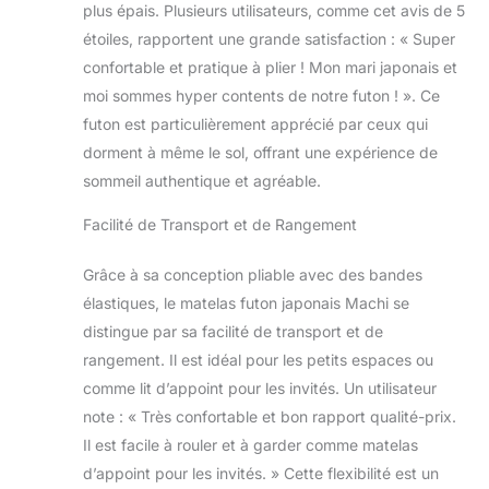
plus épais. Plusieurs utilisateurs, comme cet avis de 5
traditionnels. Utilisé haute résilience
étoiles, rapportent une grande satisfaction : « Super
185N et uréthane 30D haute densité,
ferme et durable. Facile à retourner
confortable et pratique à plier ! Mon mari japonais et
sans couler. [FUTON À GOUSSET]
moi sommes hyper contents de notre futon ! ». Ce
L'épaisseur du bord ne changera pas
futon est particulièrement apprécié par ceux qui
grâce à un soufflet. Le même confort,
dorment à même le sol, offrant une expérience de
peu importe où vous dormez.
L'épaisseur de 9cm est pratique pour
sommeil authentique et agréable.
une utilisation sur le lit plateforme ou
directement sur le sol.
Facilité de Transport et de Rangement
Grâce à sa conception pliable avec des bandes
élastiques, le matelas futon japonais Machi se
distingue par sa facilité de transport et de
rangement. Il est idéal pour les petits espaces ou
comme lit d’appoint pour les invités. Un utilisateur
note : « Très confortable et bon rapport qualité-prix.
Il est facile à rouler et à garder comme matelas
d’appoint pour les invités. » Cette flexibilité est un