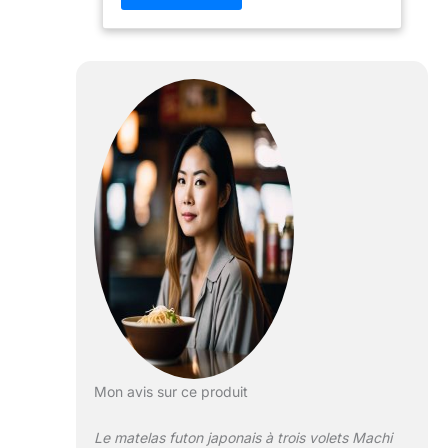
d'EMOOR ! Livré avec un coussin
ajusté pour un sommeil plus
confortable. [INFORMATIONS SUR LE
PRODUIT] DIMENSIONS : Matelas –
Taille King 180x202x9cm
(70,87x39,37x79,53x3,54po) / Une
fois plié en 3, 180x67x27cm
(70,87x26,38x10,63po), Coussin
ajusté – 180x202cm (70,87x79,53po).
MATÉRIAUX : Tissu extérieur – 100 %
polyester, Coussinets intérieurs en
fibres – 100 % polyester (380 g/m2),
Coussinet intérieur en uréthane – 5cm
(2po) Mousse d'uréthane haute
résilience (30D/185N) [PLIABLE,
STOCKABLE ET CONFORTABLE] Tri-
pliable, facile à transporter ou à
ranger. Gain de place lorsqu'il n'est
Mon avis sur ce produit
pas utilisé. Livré avec un surmatelas
moelleux, atténuant les plis pour un
Le matelas futon japonais à trois volets Machi
sommeil plus confortable ! Comme le