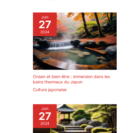
Juin
27
2024
Onsen et bien-être : immersion dans les
bains thermaux du Japon
Culture japonaise
Juin
27
2024