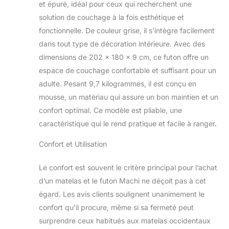
(70,87x26,38x10,63po), Coussin
et épuré, idéal pour ceux qui recherchent une
ajusté – 180x202cm (70,87x79,53po).
solution de couchage à la fois esthétique et
MATÉRIAUX : Tissu extérieur – 100 %
fonctionnelle. De couleur grise, il s’intègre facilement
polyester, Coussinets intérieurs en
dans tout type de décoration intérieure. Avec des
fibres – 100 % polyester (380 g/m2),
Coussinet intérieur en uréthane – 5cm
dimensions de 202 x 180 x 9 cm, ce futon offre un
(2po) Mousse d'uréthane haute
espace de couchage confortable et suffisant pour un
résilience (30D/185N) [PLIABLE,
adulte. Pesant 9,7 kilogrammes, il est conçu en
STOCKABLE ET CONFORTABLE] Tri-
mousse, un matériau qui assure un bon maintien et un
pliable, facile à transporter ou à
ranger. Gain de place lorsqu'il n'est
confort optimal. Ce modèle est pliable, une
pas utilisé. Livré avec un surmatelas
caractéristique qui le rend pratique et facile à ranger.
moelleux, atténuant les plis pour un
sommeil plus confortable ! Comme le
Confort et Utilisation
surmatelas est amovible et lavable,
vous pouvez garder votre lit propre.
Le confort est souvent le critère principal pour l’achat
[STRUCTURE SANDWICH] Le
d’un matelas et le futon Machi ne déçoit pas à cet
coussinet central en uréthane est pris
égard. Les avis clients soulignent unanimement le
en sandwich par des coussinets
dodus avec un rembourrage en fibres
confort qu’il procure, même si sa fermeté peut
douces. Soutien doux mais ferme
surprendre ceux habitués aux matelas occidentaux
comme les matelas futons japonais