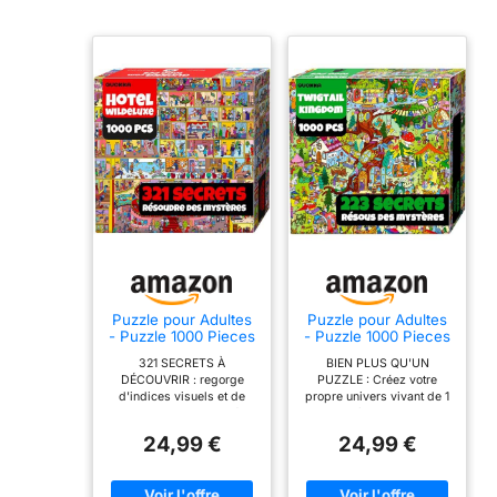
Puzzle pour Adultes
Puzzle pour Adultes
- Puzzle 1000 Pieces
- Puzzle 1000 Pieces
Adulte
Adulte
321 SECRETS À
BIEN PLUS QU'UN
DÉCOUVRIR : regorge
PUZZLE : Créez votre
d'indices visuels et de
propre univers vivant de 1
micro-histoires cachés
000 pièces ; chaque
dans chaque section ;
centimètre révèle un
24,99 €
24,99 €
comprend plus de 321
royaume forestier
énigmes à résoudre ; ces
luxuriant, rempli
puzzles visuels pour
d'histoires et d'humour ;
adultes sont parfaits pour
conçu pour les adultes qui