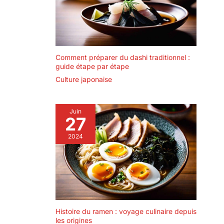
écrans ; un cadeau unique
pour les esprits visuels et
les amateurs de jeux de
réflexion.
Comment préparer du dashi traditionnel :
guide étape par étape
Culture japonaise
Juin
27
2024
Histoire du ramen : voyage culinaire depuis
les origines