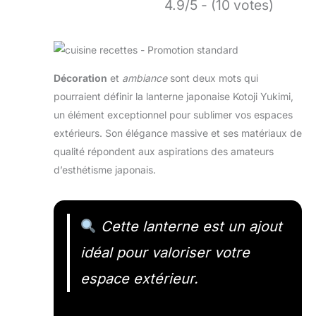
4.9/5 - (10 votes)
Décoration
et
ambiance
sont deux mots qui
pourraient définir la lanterne japonaise Kotoji Yukimi,
un élément exceptionnel pour sublimer vos espaces
extérieurs. Son élégance massive et ses matériaux de
qualité répondent aux aspirations des amateurs
d’esthétisme japonais.
Cette lanterne est un ajout
idéal pour valoriser votre
espace extérieur.