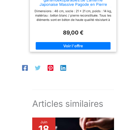
Japonaise Massive Pagode en Pierre
reconstituée, résistant au Gel (Multicolore)
Dimensions : 46 cm, socle : 21 x 21 cm, poids : 14 kg,
matériau : béton blanc / pierre reconstituée. Tous les
éléments sont en béton de haute qualité résistant à
toutes les intempéries (gel, pluie, soleil). Résistant au
gel et aux intempéries jusqu'à -30°C Nos figurines,
89,00 €
jardinières, statues et sculptures sont parfaites pour
décorer votre espace extérieur, jardin et terrasse ou
comme une excellente idée cadeau. qualité de la
marque gartendekoparadies.de avec une très grande
satisfaction de la clientèle. Tous les éléments sont
fabriqués dans un travail manuel élaboré. Des écarts
dans la structure de surface (bulles d'air) et la
coloration (patine), les coureurs et les bords sont
donc possibles.
Articles similaires
Juin
18