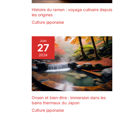
Histoire du ramen : voyage culinaire depuis
les origines
Culture japonaise
Juin
27
2024
Onsen et bien-être : immersion dans les
bains thermaux du Japon
Culture japonaise