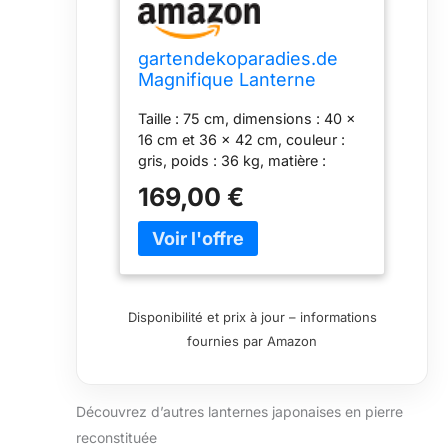
gartendekoparadies.de
Magnifique Lanterne
Japonaise Massive Kotoji
Taille : 75 cm, dimensions : 40 x
Yukimi en Pierre
16 cm et 36 x 42 cm, couleur :
reconstituée, résistant au
gris, poids : 36 kg, matière :
Gel
béton blanc / pierre reconstituée.
169,00 €
Tous les éléments sont en béton
de haute qualité résistant à
toutes les intempéries (gel, pluie,
soleil). Résistant au gel et aux
intempéries jusqu'à -30°C Nos
figurines, jardinières, statues et
Disponibilité et prix à jour – informations
sculptures sont parfaites pour
fournies par Amazon
décorer votre espace extérieur,
jardin et terrasse ou comme une
excellente idée cadeau. qualité de
Découvrez d’autres lanternes japonaises en pierre
la marque gartendekoparadies.de
avec une très grande satisfaction
reconstituée