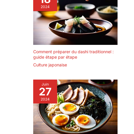
2024
Comment préparer du dashi traditionnel :
guide étape par étape
Culture japonaise
Juin
27
2024