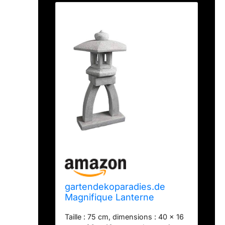
gartendekoparadies.de
Magnifique Lanterne
Japonaise Massive Kotoji
Taille : 75 cm, dimensions : 40 x 16
Yukimi en Pierre