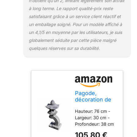
n’obtient qu’un 2, limitant légèrement son attrait
à long terme. Le rapport qualité-prix reste
satisfaisant grâce à un service client réactif et
un emballage soigné. Pour un modèle affiché à
un 4,1/5 en moyenne par les utilisateurs, je suis
globalement séduite par cette pièce malgré
quelques réserves sur sa durabilité.
Pagode,
décoration de
Jardin,
Hauteur: 76 cm -
Lanterne,
Largeur: 30 cm -
Lampe
Profondeur: 38 cm
Japonaise
Matériaux: Grès
Grise, 1 Niveau
105,80 €
reconstitué - Poids: