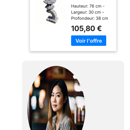
Jardin,
Hauteur: 76 cm -
Lanterne,
Largeur: 30 cm -
Lampe
Profondeur: 38 cm
Japonaise
Matériaux: Grès
Grise, 1 Niveau
105,80 €
reconstitué - Poids:
(10528)
26,5 kg