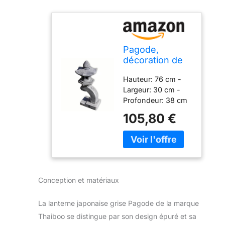
Pagode,
décoration de
Jardin,
Hauteur: 76 cm -
Lanterne,
Largeur: 30 cm -
Lampe
Profondeur: 38 cm
Japonaise
Matériaux: Grès
Grise, 1 Niveau
105,80 €
reconstitué - Poids:
(10528)
26,5 kg
Conception et matériaux
La lanterne japonaise grise Pagode de la marque
Thaiboo se distingue par son design épuré et sa