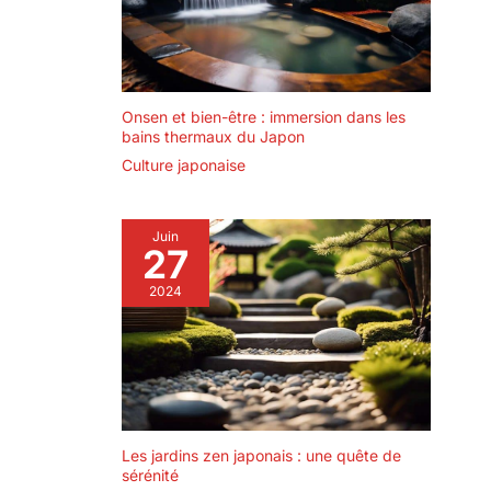
Onsen et bien-être : immersion dans les
bains thermaux du Japon
Culture japonaise
Juin
27
2024
Les jardins zen japonais : une quête de
sérénité