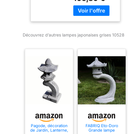
(10528)
26,5 kg
Découvrez d’autres lampes japonaises grises 10528
Pagode, décoration
FABRIQ Eto-Doro
de Jardin, Lanterne,
Grande lampe