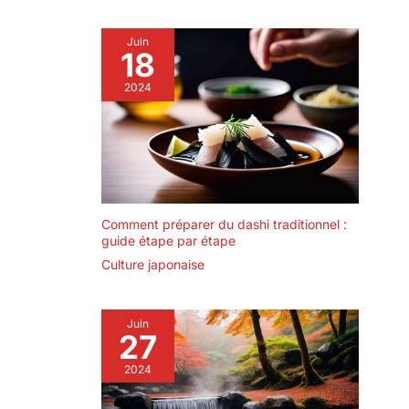
bureau, la salle d'artisanat, etc. Le design minimaliste
est une belle décoration pour votre maison, Parfait
comme veilleuse, lampe de table, lampes de chevet.
Juin
18
2024
Comment préparer du dashi traditionnel :
guide étape par étape
Culture japonaise
Juin
27
2024