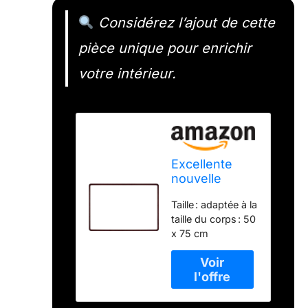
Considérez l’ajout de cette
pièce unique pour enrichir
votre intérieur.
Excellente
nouvelle
trame
Taille : adaptée à la
decorative
taille du corps : 50
japonaise
x 75 cm
Classic Design
(50x75cm)