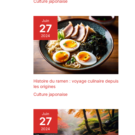
Culture japonaise
Juin
27
2024
Histoire du ramen : voyage culinaire depuis
les origines
Culture japonaise
Juin
27
2024