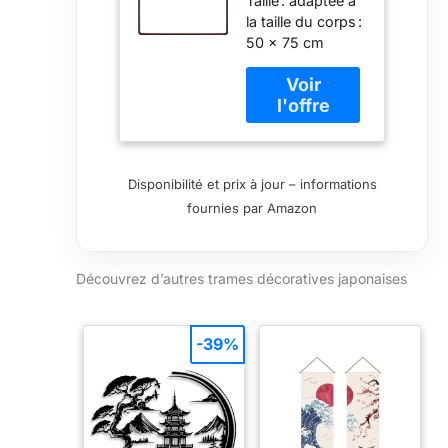
Taille : adaptée à
decorative
la taille du corps :
japonaise
50 x 75 cm
Classic
Design
(50x75cm)
Disponibilité et prix à jour – informations
fournies par Amazon
Découvrez d’autres trames décoratives japonaises
-39%