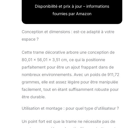
Disponibilité et prix à jour – informations
fournies par Amazon
Conception et dimensions : est-ce adapté à votre
espace ?
Cette trame décorative arbore une conception de
80,01 x 56,01 x 3,51 cm, ce qui la positionne
parfaitement pour être un ajout frappant dans de
nombreux environnements. Avec un poids de 911,72
grammes, elle est assez légère pour être manipulée
facilement, tout en étant suffisamment robuste pour
être durable.
Utilisation et montage : pour quel type d’utilisateur ?
Un point fort est que la trame ne nécessite pas de