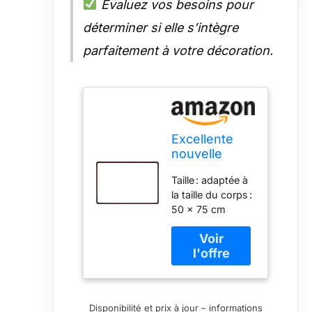
Évaluez vos besoins pour
déterminer si elle s’intègre
parfaitement à votre décoration.
Excellente
nouvelle
trame
Taille : adaptée à
decorative
la taille du corps :
japonaise
50 x 75 cm
Classic
Design
(50x75cm)
Disponibilité et prix à jour – informations