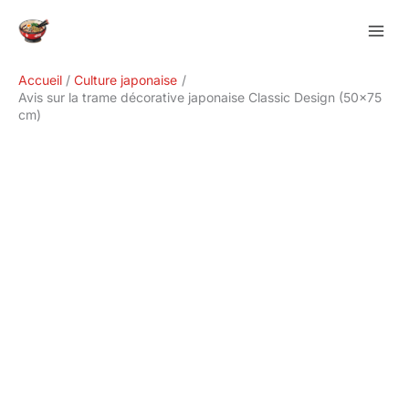
Aller
Rechercher
au
contenu
Accueil
Culture japonaise
Avis sur la trame décorative japonaise Classic Design (50×75
cm)