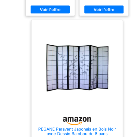
quadrillage sur un côté et
quadrillage sur un côté et
Paravent pliant et
papier de riz blanc.
papier de riz blanc.
Occultant, ce paravent
Occultant, ce paravent
léger avec charnière
vous permettra de créer
vous permettra de créer
bidirectionnelle
une séparation tout en
une séparation tout en
conservant la luminosité.
conservant la luminosité.
permettant un
Dimensions : L176 x H175
Dimensions : L132 x H175
positionnement
x P2 cm Matière : Bois -
x P2 cm Matière : Bois -
flexible dans votre
Papier de riz. Poids : 8 kg
Papier de riz. Poids : 6 kg
espace
PEGANE Paravent Japonais en Bois Noir
avec Dessin Bambou de 6 pans