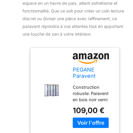
espace en un havre de paix, alliant esthétisme et
fonctionnalité. Que ce soit pour créer un coin lecture
discret ou diviser une pièce avec raffinement, ce
paravent répondra à vos attentes tout en apportant
une touche de zen à votre intérieur.
PEGANE
Paravent
Japonais en
Construction
Bois Noir 5
robuste: Paravent
pans
en bois noir verni
avec dessin de
109,00 €
bambou, composé
d'une structure
solide avec
charnières double