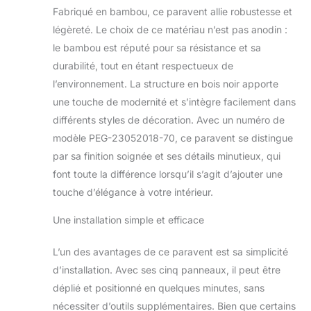
japonais à 5 pans
Fabriqué en bambou, ce paravent allie robustesse et
avec motif décoratif
légèreté. Le choix de ce matériau n’est pas anodin :
de bambou noir sur
le bambou est réputé pour sa résistance et sa
fond blanc en
papier de riz Facilité
durabilité, tout en étant respectueux de
d'utilisation:
l’environnement. La structure en bois noir apporte
Paravent pliant et
une touche de modernité et s’intègre facilement dans
léger avec charnière
différents styles de décoration. Avec un numéro de
bidirectionnelle
permettant un
modèle PEG-23052018-70, ce paravent se distingue
positionnement
par sa finition soignée et ses détails minutieux, qui
flexible dans votre
font toute la différence lorsqu’il s’agit d’ajouter une
espace
touche d’élégance à votre intérieur.
Une installation simple et efficace
L’un des avantages de ce paravent est sa simplicité
d’installation. Avec ses cinq panneaux, il peut être
déplié et positionné en quelques minutes, sans
nécessiter d’outils supplémentaires. Bien que certains