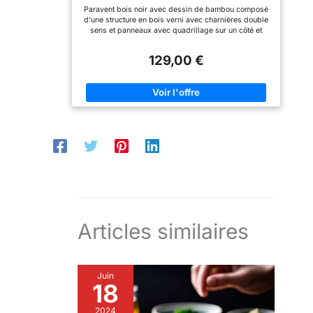
Paravent bois noir avec dessin de bambou composé
d'une structure en bois verni avec charnières double
sens et panneaux avec quadrillage sur un côté et
papier de riz blanc. Occultant, ce paravent vous
permettra de créer une séparation tout en conservant
129,00 €
la luminosité. Dimensions : L264 x H175 x P2 cm
Matière : Bois - Papier de riz. Poids : 12 kg
Articles similaires
Juin
18
2024