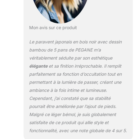
H175 x P2 cm
Matériaux de
qualité: Bois -
Papier de riz Poids:
Mon avis sur ce produit
10 kg Design
japonais
Le paravent japonais en bois noir avec dessin
authentique:
Paravent de style
bambou de 5 pans de PEGANE m’a
japonais à 5 pans
véritablement séduite par son esthétique
avec motif décoratif
élégante
et sa finition irréprochable. Il remplit
de bambou noir sur
parfaitement sa fonction d’occultation tout en
fond blanc en
papier de riz Facilité
permettant à la lumière de passer, créant une
d'utilisation:
ambiance à la fois intime et lumineuse.
Paravent pliant et
Cependant, j’ai constaté que sa stabilité
léger avec charnière
pourrait être améliorée par l’ajout de pieds.
bidirectionnelle
permettant un
Malgré ce léger bémol, je suis globalement
positionnement
satisfaite de ce produit qui allie style et
flexible dans votre
fonctionnalité, avec une note globale de 4 sur 5.
espace