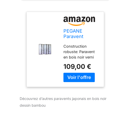
PEGANE
Paravent
Japonais en
Construction
Bois Noir 5
robuste: Paravent
pans
en bois noir verni
avec dessin de
109,00 €
bambou, composé
d'une structure
solide avec
charnières double
sens et panneaux
avec quadrillage sur
Découvrez d’autres paravents japonais en bois noir
un côté et papier de
dessin bambou
riz blanc Séparation
lumineuse: