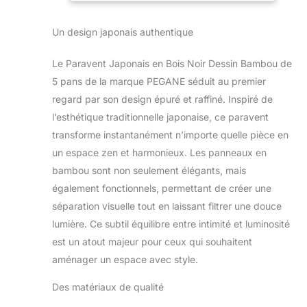
sens et panneaux
avec quadrillage sur
Un design japonais authentique
un côté et papier de
riz blanc Séparation
Le Paravent Japonais en Bois Noir Dessin Bambou de
lumineuse:
Occultant, ce
5 pans de la marque PEGANE séduit au premier
paravent vous
regard par son design épuré et raffiné. Inspiré de
permettra de créer
l’esthétique traditionnelle japonaise, ce paravent
une séparation tout
transforme instantanément n’importe quelle pièce en
en conservant la
un espace zen et harmonieux. Les panneaux en
luminosité
Dimensions
bambou sont non seulement élégants, mais
généreuses: L220 x
également fonctionnels, permettant de créer une
H175 x P2 cm
séparation visuelle tout en laissant filtrer une douce
Matériaux de
lumière. Ce subtil équilibre entre intimité et luminosité
qualité: Bois -
Papier de riz Poids:
est un atout majeur pour ceux qui souhaitent
10 kg Design
aménager un espace avec style.
japonais
authentique:
Des matériaux de qualité
Paravent de style