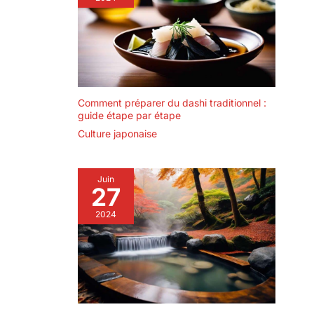
Comment préparer du dashi traditionnel :
guide étape par étape
Culture japonaise
Juin
27
2024