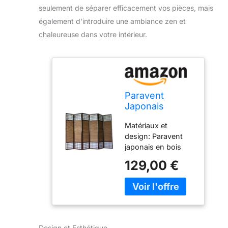
seulement de séparer efficacement vos pièces, mais
également d’introduire une ambiance zen et
chaleureuse dans votre intérieur.
Paravent
Japonais
séparateur de
Matériaux et
pièce en Bois
design: Paravent
avec Bambou
japonais en bois
de 6 Panneaux
brun foncé et
Coloris Marron
129,00 €
papier de riz blanc
-PEGANE-
avec motif bambou
de 6 panneaux,
pliant et structure
légère, charnière
bidirectionnelle
Design et Esthétique