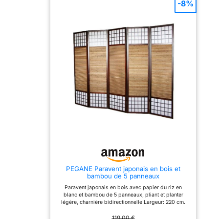
-8%
rapide, stabilité assurée –
de grille symétrique
Structure en bois massif
combinée à un paravent
(1,5 cm d’épaisseur) avec
de style peinture à l'encre
charnières métalliques
crée un équilibre étonnant
solides, livré prêt à
entre fonction et
l’emploi. Pliable et
décoration, ajoutant une
pratique – Se déplace et
touche d'art asiatique
se range facilement,
traditionnel à votre
parfait pour les petits
maison. Rotation et pliage
espaces ou les besoins
à 360° : chaque panneau
changeants. Un paravent,
de séparation de pièce se
mille usages – Idéal pour
connecte à trois
un coin bureau, un espace
charnières
détente ou une séparation
bidirectionnelles flexibles,
discrète dans une pièce.
vous permettant de le faire
Fabrication à la demande
pivoter à 360° et de le
– Chaque paravent est fait
plier dans n'importe
sur commande, sans
quelle direction. Cette
stock, pour un produit
conception assure la
unique et de qualité.
stabilité pendant que vous
l'utilisez. Lorsque vous
n'utilisez pas ce
PEGANE Paravent japonais en bois et
séparateur de pièce,
bambou de 5 panneaux
pliez-le simplement et
rangez-le dans un coin -
Paravent japonais en bois avec papier du riz en
pas d'encombrement,
blanc et bambou de 5 panneaux, pliant et planter
juste du confort. Installez-
légère, charnière bidirectionnelle Largeur: 220 cm.
le en zigzag pour plus de
Hauteur: 175 cm Profondeur: 2,2 cm Largeur par
soutien et pour éviter tout
panneaux 44 cm Poids: 7 kg
119,00 €