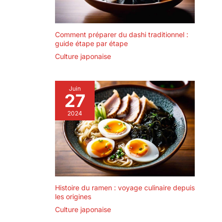
rénovations ou du
perçage. Utilisation
polyvalente : cette
élégante cloison de
séparation est bien plus
Comment préparer du dashi traditionnel :
qu'un simple écran
guide étape par étape
d'intimité ; elle peut
également servir de toile
Culture japonaise
de fond pour des photos
ou pour filtrer la lumière
du soleil. Utilisez-la pour
séparer votre espace de
Juin
loisirs, votre bureau, votre
27
salle à manger ou votre
chambre, en mettant en
2024
valeur vos objets de
manière soignée et
élégante. Placez-la près
d'une fenêtre pour adoucir
les rayons du soleil ou
installez-la comme
arrière-plan chic pour vos
appels vidéo.
Histoire du ramen : voyage culinaire depuis
les origines
Culture japonaise