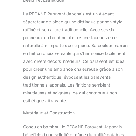
Dimensions totales:
Hauteur de 175 cm,
Le PEGANE Paravent Japonais est un élégant
largeur de 264 cm
et profondeur de
séparateur de pièce qui se distingue par son style
2,2 cm Dimensions
raffiné et son allure traditionnelle. Avec ses six
par panneau:
panneaux en bambou, il offre une touche zen et
Largeur de 44 cm
naturelle à n’importe quelle pièce. Sa couleur marron
par panneau pour
en fait un choix versatile qui s’harmonise facilement
une séparation
modulable Poids du
avec divers décors intérieurs. Ce paravent est idéal
produit: 8 kg
pour créer une ambiance chaleureuse grâce à son
facilitant le
design authentique, évoquant les paravents
déplacement et
traditionnels japonais. Les finitions semblent
l'installation
Fonctionnalité:
minutieuses et soignées, ce qui contribue à son
Séparateur de pièce
esthétique attrayante.
polyvalent
permettant de créer
Matériaux et Construction
des espaces
intimes et de
Conçu en bambou, le PEGANE Paravent Japonais
délimiter différentes
bénéficie d’une solidité et d’une durabilité notables.