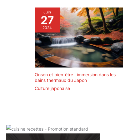
Juin
27
2024
Onsen et bien-être : immersion dans les
bains thermaux du Japon
Culture japonaise