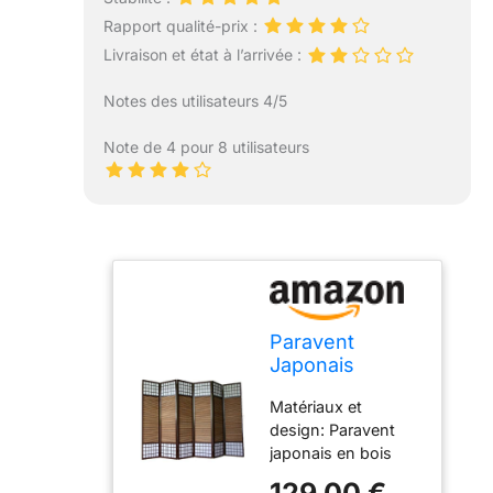
Rapport qualité-prix :
Livraison et état à l’arrivée :
Notes des utilisateurs 4/5
Note de 4 pour 8 utilisateurs
Paravent
Japonais
séparateur de
Matériaux et
pièce en Bois
design: Paravent
avec Bambou
japonais en bois
de 6 Panneaux
brun foncé et
Coloris Marron
129,00 €