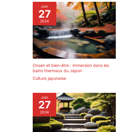
Juin
27
2024
Onsen et bien-être : immersion dans les
bains thermaux du Japon
Culture japonaise
Juin
27
2024