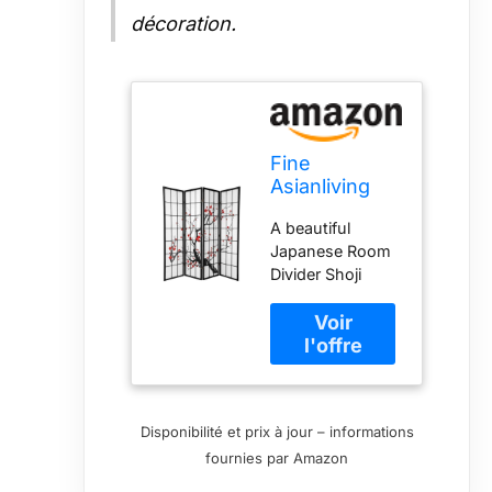
décoration.
Fine
Asianliving
Paravent
A beautiful
Japonais
Japanese Room
Shoji
Divider Shoji
L180xH180cm
folding screen to
4 Panneaux
give your room a
Paper de Riz
Japanese touch.
- Fleurs de
This Japanese
Cerisier
Room Divider is
Séparateur
suitable for
de pièce
Disponibilité et prix à jour – informations
separating any
Oriental
fournies par Amazon
rooms and
Asiatique
offering privacy
Cloison de