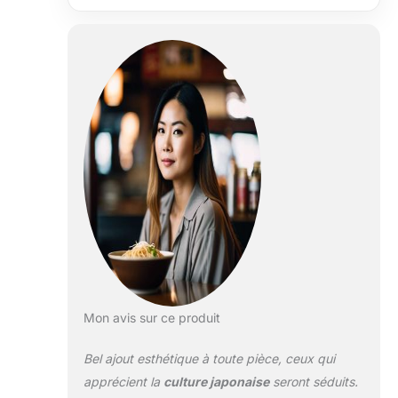
without
Séparation
completely
Noir
blocking the
light.
Mon avis sur ce produit
Bel ajout esthétique à toute pièce, ceux qui
apprécient la
culture japonaise
seront séduits.