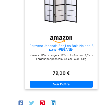
type de pièce Matériaux
naturels et élégants : La
structure en bois massif
laqué brun et le papier de
riz blanc offrent un rendu
chaleureux qui s'intègre
dans une décoration
minimaliste ou Japandi
Polyvalent et pratique :
Idéal comme séparateur
de pièce, cloison
amovible ou écran
Paravent Japonais Shoji en Bois Noir de 3
décoratif dans un salon,
pans -PEGANE-
une chambre, un bureau
ou un studio pour créer un
Hauteur: 175 cm Largeur: 132 cm Profondeur: 2,2 cm
espace intime
Largeur par panneaux 44 cm Poids: 5 kg
79,00 €