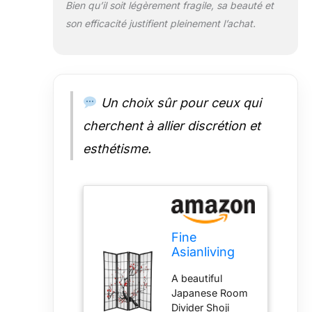
Bien qu’il soit légèrement fragile, sa beauté et
son efficacité justifient pleinement l’achat.
Un choix sûr pour ceux qui
cherchent à allier discrétion et
esthétisme.
Fine
Asianliving
Paravent
A beautiful
Japonais
Japanese Room
Shoji
Divider Shoji
L180xH180cm