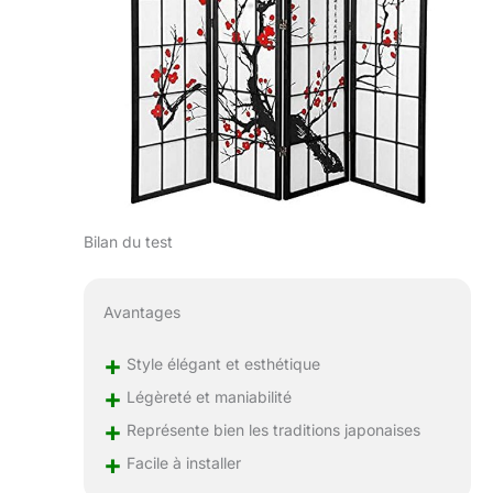
Bilan du test
Avantages
+
Style élégant et esthétique
+
Légèreté et maniabilité
+
Représente bien les traditions japonaises
+
Facile à installer