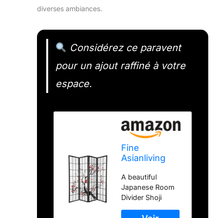
diverses ambiances.
Considérez ce paravent
pour un ajout raffiné à votre
espace.
Fine
Asianliving
Paravent
A beautiful
Japonais Shoji
Japanese Room
L180xH180cm
Divider Shoji
4 Panneaux
folding screen to
Paper de Riz -
give your room a