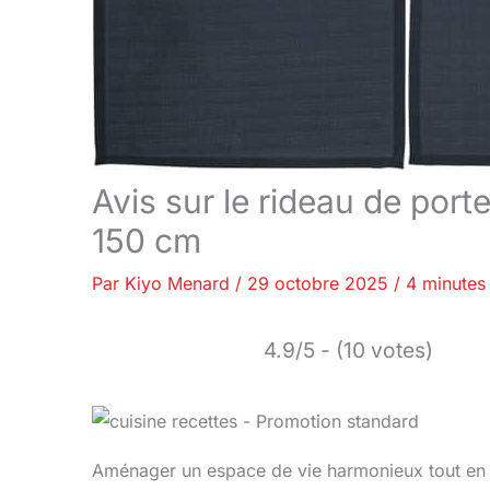
Avis sur le rideau de port
150 cm
Par
Kiyo Menard
/
29 octobre 2025
/
4 minutes 
4.9/5 - (10 votes)
Aménager un espace de vie harmonieux tout en pr