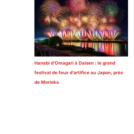
Hanabi d’Omagari à Daisen : le grand
festival de feux d’artifice au Japon, près
de Morioka