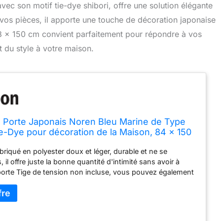
vec son motif tie-dye shibori, offre une solution élégante
 vos pièces, il apporte une touche de décoration japonaise
,8 x 150 cm convient parfaitement pour répondre à vos
t du style à votre maison.
 Porte Japonais Noren Bleu Marine de Type
ie-Dye pour décoration de la Maison, 84 x 150
abriqué en polyester doux et léger, durable et ne se
 il offre juste la bonne quantité d'intimité sans avoir à
porte Tige de tension non incluse, vous pouvez également
 l'aide d'une punaise ou d'un fil Taille : 85 x 150 cm, taille
 la plupart des portes pour la maison, le bureau et le
tilisez-le comme séparateur de porte, rideau ou
murale pour la décoration ou comme moyen de protection