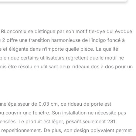
eil, le vent et la poussière Le rideau se divise en deux
de l'entrée, ce qui signifie porter chance
 RLoncomix se distingue par son motif tie-dye qui évoque
u 2 offre une transition harmonieuse de l’indigo foncé à
 et élégante dans n’importe quelle pièce. La qualité
bien que certains utilisateurs regrettent que le motif ne
ois être résolu en utilisant deux rideaux dos à dos pour un
ne épaisseur de 0,03 cm, ce rideau de porte est
 couvrir une fenêtre. Son installation ne nécessite pas
ensées. Le produit est léger, pesant seulement 281
n repositionnement. De plus, son design polyvalent permet