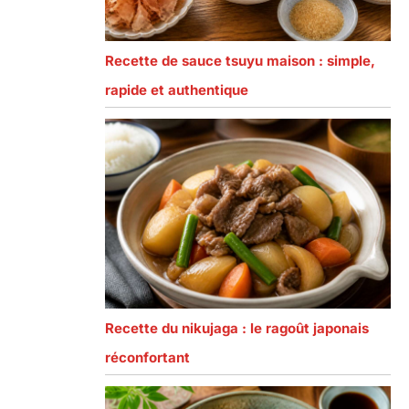
Recette de sauce tsuyu maison : simple,
rapide et authentique
Recette du nikujaga : le ragoût japonais
réconfortant