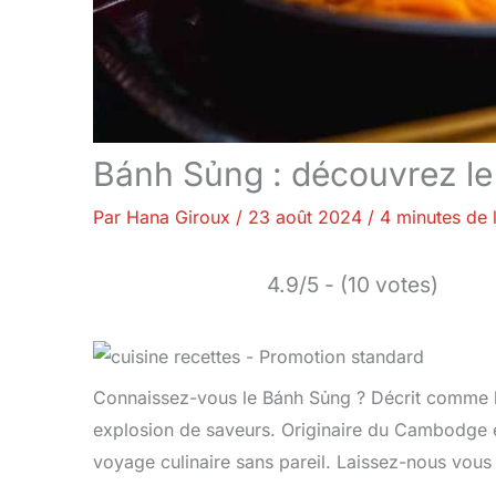
Bánh Sủng : découvrez l
Par
Hana Giroux
/
23 août 2024
/
4 minutes de 
4.9/5 - (10 votes)
Connaissez-vous le Bánh Sủng ? Décrit comme le
explosion de saveurs. Originaire du Cambodge et 
voyage culinaire sans pareil. Laissez-nous vous 