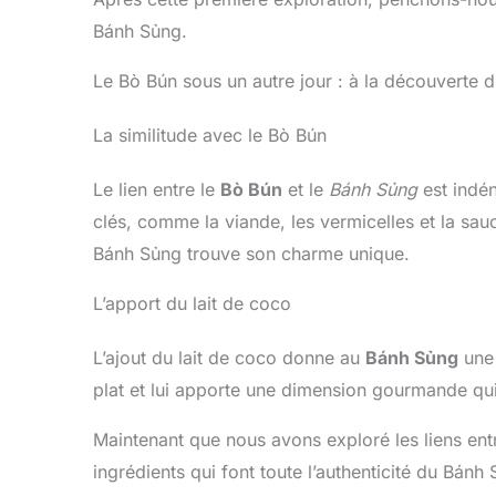
Bánh Sủng.
Le Bò Bún sous un autre jour : à la découverte
La similitude avec le Bò Bún
Le lien entre le
Bò Bún
et le
Bánh Sủng
est indén
clés, comme la viande, les vermicelles et la sa
Bánh Sủng trouve son charme unique.
L’apport du lait de coco
L’ajout du lait de coco donne au
Bánh Sủng
une 
plat et lui apporte une dimension gourmande qui f
Maintenant que nous avons exploré les liens entr
ingrédients qui font toute l’authenticité du Bánh