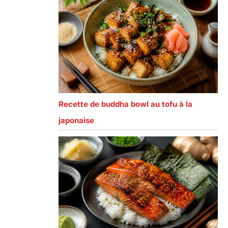
Recette de buddha bowl au tofu à la
japonaise