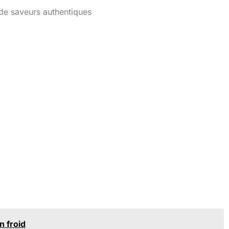
 de saveurs authentiques
:
n froid