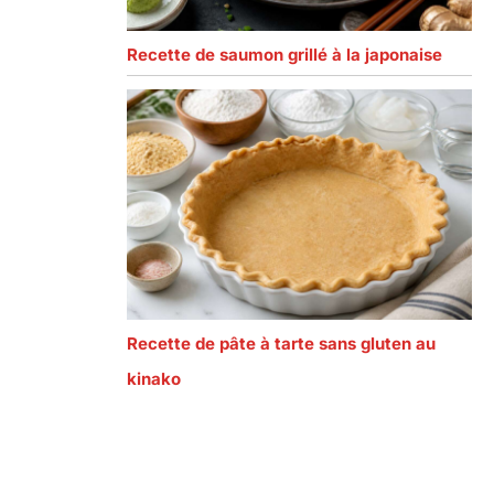
Recette de saumon grillé à la japonaise
Recette de pâte à tarte sans gluten au
kinako