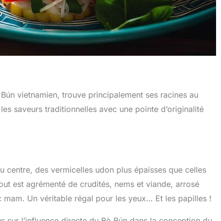
ò Bún vietnamien, trouve principalement ses racines au
es saveurs traditionnelles avec une pointe d’originalité
Au centre, des vermicelles udon plus épaisses que celles
tout est agrémenté de crudités, nems et viande, arrosé
mam. Un véritable régal pour les yeux… Et les papilles !
 sur l’influence directe du Bò Bún dans la conception du