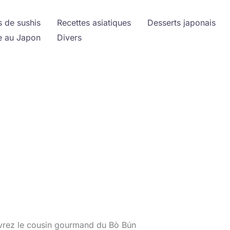
s de sushis
Recettes asiatiques
Desserts japonais
 au Japon
Divers
vrez le cousin gourmand du Bò Bún