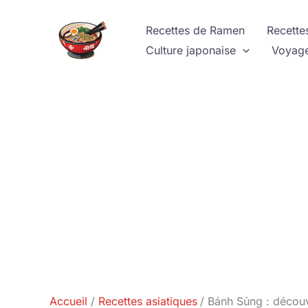
Aller
au
Recettes de Ramen
Recette
contenu
Culture japonaise
Voyage
Accueil
Recettes asiatiques
Bánh Sủng : décou