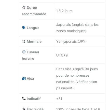
Durée
1 à 2 jours
recommandée
Japonais (anglais dans les
Langue
zones touristiques)
Monnaie
Yen japonais (JPY)
Fuseau
UTC+9
horaire
Sans visa jusqu’à 90 jours
pour de nombreuses
Visa
nationalités (vérifier selon
passeport)
Indicatif
+81
Électricité
100V, prises de type A et B