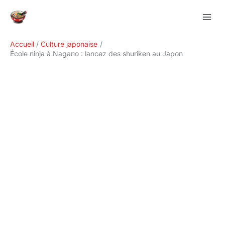
Aller
Rechercher
au
contenu
Accueil
Culture japonaise
École ninja à Nagano : lancez des shuriken au Japon