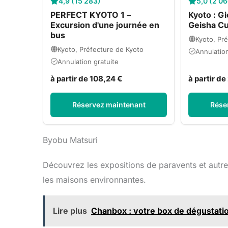
4,9 (15 283)
5,0 (2 0
PERFECT KYOTO 1 –
Kyoto : G
Excursion d'une journée en
Geisha Cu
bus
Kyoto, Pr
Kyoto, Préfecture de Kyoto
Annulation
Annulation gratuite
à partir de 108,24 €
à partir de
Réservez maintenant
Rése
Byobu Matsuri
Découvrez les expositions de paravents et autres
les maisons environnantes.
Lire plus
Chanbox : votre box de dégustatio