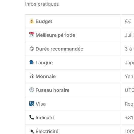
Infos pratiques
Budget
€€
Meilleure période
Juil
Durée recommandée
3 à 
Langue
Jap
Monnaie
Yen
Fuseau horaire
UT
Visa
Requ
Indicatif
+81
Électricité
100V