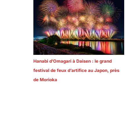
Hanabi d’Omagari à Daisen : le grand
festival de feux d’artifice au Japon, près
de Morioka