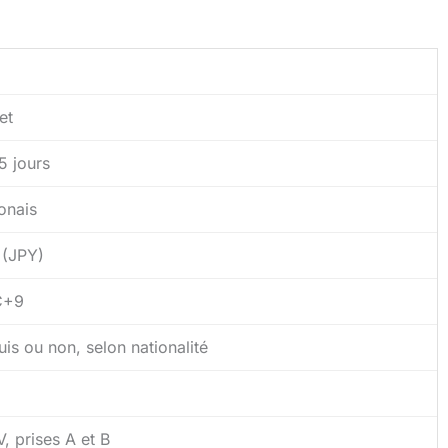
let
5 jours
onais
 (JPY)
C+9
is ou non, selon nationalité
, prises A et B