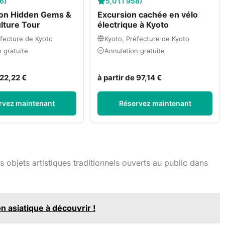
66)
5,0 (1 958)
ion Hidden Gems &
Excursion cachée en vélo
lture Tour
électrique à Kyoto
éfecture de Kyoto
Kyoto, Préfecture de Kyoto
 gratuite
Annulation gratuite
 22,22 €
à partir de 97,14 €
rvez maintenant
Réservez maintenant
 objets artistiques traditionnels ouverts au public dans
n asiatique à découvrir !