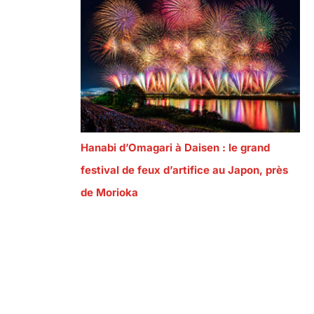
Hanabi d’Omagari à Daisen : le grand
festival de feux d’artifice au Japon, près
de Morioka