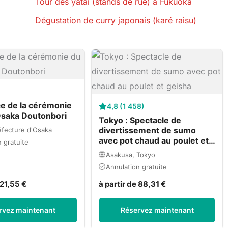
Tour des yatai (stands de rue) à Fukuoka
Dégustation de curry japonais (karé raisu)
)
e de la cérémonie
4,8 (1 458)
Osaka Doutonbori
Tokyo : Spectacle de
divertissement de sumo
éfecture d'Osaka
avec pot chaud au poulet et
 gratuite
geisha
Asakusa, Tokyo
Annulation gratuite
 21,55 €
à partir de 88,31 €
rvez maintenant
Réservez maintenant