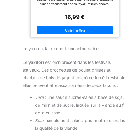
préparer ces boulettes
de cette plaque électrique
tout de facilement des takoyaki et bien encore.
sans qu’elles ne collent.
Takoyaki est recouverte
Description culminant: 1. Plaques en Plaque de
Pour une cuisson plus
d’un matériau antiadhésif,
cuisson antiadhésive Takoyaki , Pancake Pancake. 3.
16,99 €
pour une cuisson facile
La poêle emmagasine bien la chaleur, rend la
facile et pratique.
sans risque d’adhérence.
nourriture délicieuse.
NETTOYAGE FACILE - une
Rend votre cuisine plus
fois la cuisson terminée,
vous pouvez facilement
agréable et pratique.
nettoyer l’appareil à l’aide
FACILE À NETTOYER -
d’une éponge non
Après avoir terminé la
abrasive et d’un peu de
cuisson, vous pouvez
Le yakitori, la brochette incontournable
liquide vaisselle.
facilement nettoyer cette
N'utilisez pas d'éponge
machine à takoyaki avec
abrasive car cela pourrait
une éponge nettoyante non
Le
yakitori
est omniprésent dans les festivals
endommager ou retirer le
abrasive et un peu de
revêtement antiadhésif.
détergent. Ne pas utiliser
estivaux. Ces brochettes de poulet grillées au
d'éponge abrasive, car
cela pourrait endommager
charbon de bois dégagent un arôme fumé irrésistible.
ou retirer le revêtement
Elles peuvent être assaisonnées de deux façons :
anti-adhésif.
Tare
: une sauce sucrée-salée à base de soja,
de mirin et de sucre, laquée sur la viande au fil
de la cuisson.
Shio
: simplement salées, pour mettre en valeur
la qualité de la viande.