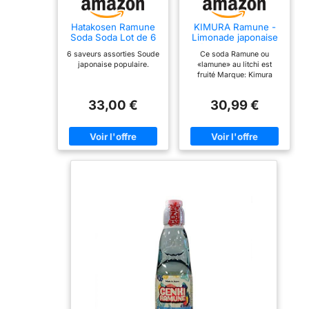
Hatakosen Ramune
KIMURA Ramune -
Soda Soda Lot de 6
Limonade japonaise
bouteilles de
goût LITCHI 1x200ml
6 saveurs assorties Soude
Ce soda Ramune ou
boissons gazeuses
- Original Import
japonaise populaire.
«lamune» au litchi est
assorties 200 ml
Japon
fruité Marque: Kimura
33,00 €
30,99 €