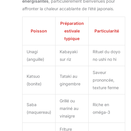
énergisantes
, particulièrement bienvenues pour
affronter la chaleur accablante de l’été japonais.
Préparation
Poisson
estivale
Particularité
typique
Unagi
Kabayaki
Rituel du doyo
(anguille)
sur riz
no ushi no hi
Saveur
Katsuo
Tataki au
prononcée,
(bonite)
gingembre
texture ferme
Grillé ou
Saba
Riche en
mariné au
(maquereau)
oméga-3
vinaigre
Friture