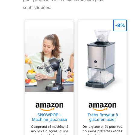
sophistiquées.
-9%
SNOWPOP -
Trebs Broyeur à
Machine japonaise
glace en acier
premium à raser la
inoxydable idéal pour
Comprend : 1 machine, 2
De la glace pilée pour vos
glace. Réglable :
les boissons
moules à glaçons, guide
boissons préférées et des
glace pilée pour
gazeuses, les