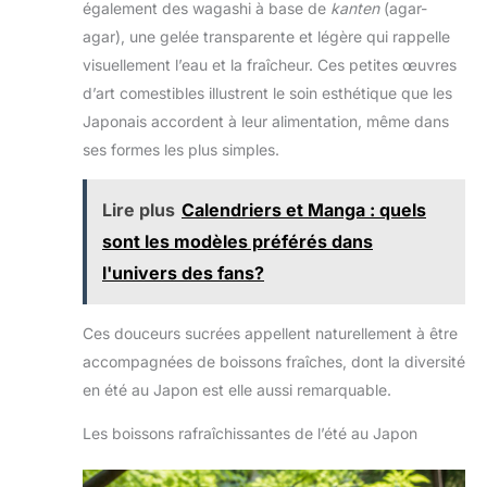
puis sur le bouton de rotation ; 3 : Redémarrez après
également des wagashi à base de
kanten
(agar-
un intervalle d'arrêt de plus de 20 secondes
★【Caractéristiques】Cette machine à glace flocon
agar), une gelée transparente et légère qui rappelle
intelligente offre une puissance de 360 W/750
visuellement l’eau et la fraîcheur. Ces petites œuvres
W/1200 W et utilise un compresseur à économie
d'énergie importé. Elle offre une puissance élevée et
d’art comestibles illustrent le soin esthétique que les
une capacité de production de 60 kg/120 kg/180 kg
en 24 heures. Dotée d'un rouleau en acier inoxydable
Japonais accordent à leur alimentation, même dans
304 de qualité alimentaire et d'un corps en acier
ses formes les plus simples.
inoxydable 201, notre machine à glace pilée allie
matériaux durables et robustesse industrielle
Lire plus
Calendriers et Manga : quels
sont les modèles préférés dans
l'univers des fans?
Ces douceurs sucrées appellent naturellement à être
accompagnées de boissons fraîches, dont la diversité
en été au Japon est elle aussi remarquable.
Les boissons rafraîchissantes de l’été au Japon