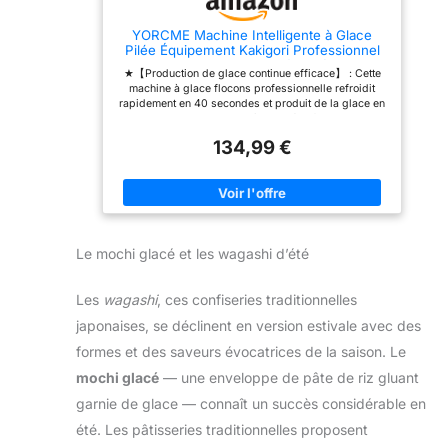
YORCME Machine Intelligente à Glace
Pilée Équipement Kakigori Professionnel
avec Double Bac et Contrôle Mécanique,
★【Production de glace continue efficace】 : Cette
pour Cocktails Glacés et Desserts
machine à glace flocons professionnelle refroidit
Bingsu,360W
rapidement en 40 secondes et produit de la glace en
seulement 3 secondes après le pré-refroidissement.
Elle peut produire environ 60/120/180 kg de glace
134,99 €
par jour, garantissant un fonctionnement efficace et
continu ★【Système de refroidissement par air】
Dotée d'un système de refroidissement par air
avancé, la machine à glace flocons dissipe
efficacement la chaleur, assurant un fonctionnement
stable et une durée de vie prolongée. Cela garantit
une production continue de glace de haute qualité
Le mochi glacé et les wagashi d’été
★【Formes de flocons variées】Grâce à des
réglages de vitesse réglables et à différentes
concentrations de liquide, vous pouvez créer
Les
wagashi
, ces confiseries traditionnelles
facilement une variété de formes de glace, comme
des flocons de neige, des nouilles, des bandes fines
japonaises, se déclinent en version estivale avec des
ou des flocons. Eau, café, jus, lait, soda, cocktails ou
tout autre liquide, cette fonction vous permet de
formes et des saveurs évocatrices de la saison. Le
préparer des glaces parfaitement texturées
★【Facile à utiliser】Cette machine à glace pilée
mochi glacé
— une enveloppe de pâte de riz gluant
électrique est simple d'utilisation et facile à utiliser. 1 :
garnie de glace — connaît un succès considérable en
Appuyez sur le bouton de réfrigération après la mise
sous tension, puis sur le bouton de rotation ; 2 :
été. Les pâtisseries traditionnelles proposent
Éteignez l'appareil avec le bouton de réfrigération,