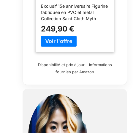
Figurine 16 cm Seiya Saint
Exclusif 15e anniversaire Figurine
Cloth Myth (BDISS550163)
fabriquée en PVC et métal
Collection Saint Cloth Myth
249,90 €
Disponibilité et prix à jour – informations
fournies par Amazon