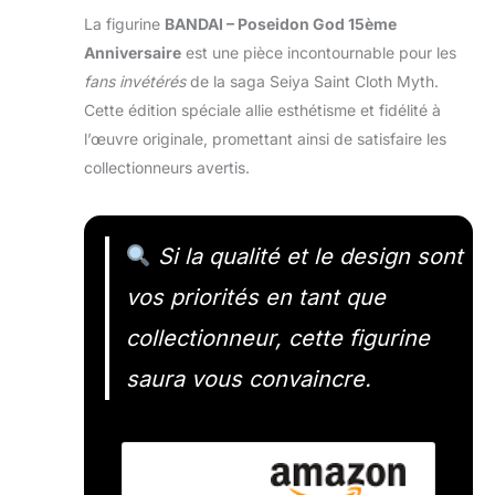
La figurine
BANDAI – Poseidon God 15ème
Anniversaire
est une pièce incontournable pour les
fans invétérés
de la saga Seiya Saint Cloth Myth.
Cette édition spéciale allie esthétisme et fidélité à
l’œuvre originale, promettant ainsi de satisfaire les
collectionneurs avertis.
Si la qualité et le design sont
vos priorités en tant que
collectionneur, cette figurine
saura vous convaincre.