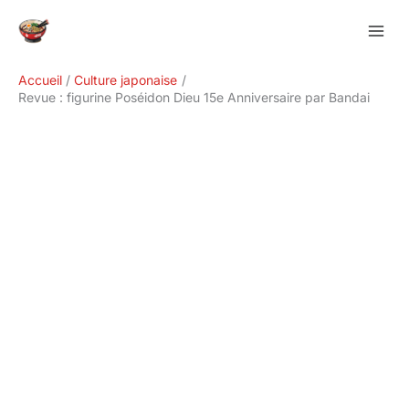
Aller
Rechercher
au
contenu
Accueil
Culture japonaise
Revue : figurine Poséidon Dieu 15e Anniversaire par Bandai