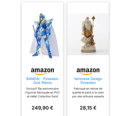
BANDAI - Poseidon
Veronese Design
God 15ème
Poseidon
Anniversaire Figurine
WU77443AA
Exclusif 15e anniversaire
Fabriqué en résine de
16 cm Seiya Saint
Figurine Miniature
Figurine fabriquée en PVC
qualité et peint à la main
Cloth Myth
Dieu de la mer Blanc
et métal Collection Saint
par des artisans experts
(BDISS550163)
Cloth Myth
Peint dans la couleur
marbre classique blanc et
249,90 €
28,15 €
or Taille parfaite comme
décoration de table,
cadeau et option de