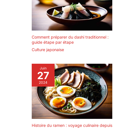
Comment préparer du dashi traditionnel :
guide étape par étape
Culture japonaise
Juin
27
2024
Histoire du ramen : voyage culinaire depuis