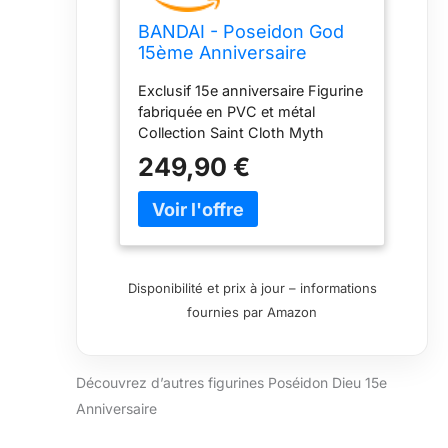
BANDAI - Poseidon God
15ème Anniversaire
Figurine 16 cm Seiya Saint
Exclusif 15e anniversaire Figurine
Cloth Myth (BDISS550163)
fabriquée en PVC et métal
Collection Saint Cloth Myth
249,90 €
Disponibilité et prix à jour – informations
fournies par Amazon
Découvrez d’autres figurines Poséidon Dieu 15e
Anniversaire