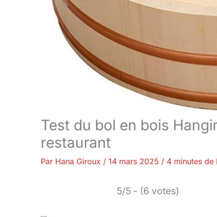
Test du bol en bois Hangir
restaurant
Par
Hana Giroux
/
14 mars 2025
/
4 minutes de 
5/5 - (6 votes)