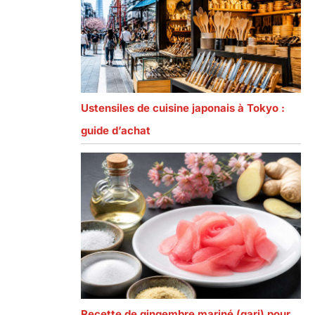
Ustensiles de cuisine japonais à Tokyo :
guide d’achat
Recette de gingembre mariné (gari) pour