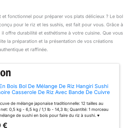
 et fonctionnel pour préparer vos plats délicieux ? Le bol
nçu pour le riz et les sushis, est fait pour vous. Grâce à
, il offre durabilité et esthétisme à votre cuisine. Que vous
ite la préparation et la présentation de vos créations
uthentique et raffinée.
s En Bois Bol De Mélange De Riz Hangiri Sushi
oire Casserole De Riz Avec Bande De Cuivre
i Restaurant (Bois De Pin Blanc),66x16cm
a cuve de mélange japonaise traditionnelle: 12 tailles au
net: 0,5 kg - 6,5 kg / 1,1 lb - 14,3 lb; Quantité: 1 morceau
élange de sushi en bois pour faire du riz à sushi. ♥
haute qualité: Cette baignoire à sushi utilise du bois de pin
 €
é de haute qualité raffiné, des bandes de cuivre de qualité