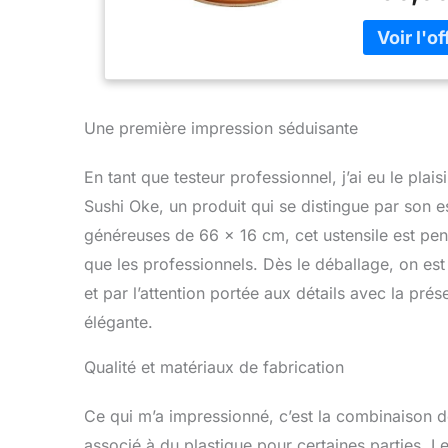
supérieure i
pour faire d
bois: Le bari
cuit et à per
mélanger le 
Ce seau Hang
Une première impression séduisante
une longue 
conservation
En tant que testeur professionnel, j’ai eu le plai
épaississeme
Sushi Oke, un produit qui se distingue par son e
d'entretien:
éloignez-le d
généreuses de 66 x 16 cm, cet ustensile est pe
comestible o
que les professionnels. Dès le déballage, on est
l'eau.
et par l’attention portée aux détails avec la pr
élégante.
Qualité et matériaux de fabrication
Ce qui m’a impressionné, c’est la combinaison d
associé à du plastique pour certaines parties. Le 