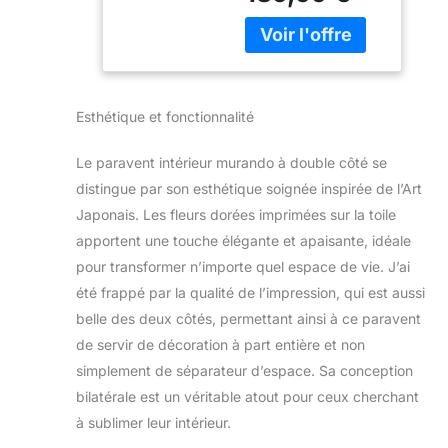
cm) – paravent
bilatéral, cloison de
séparation sur toile
non tissée de
qualité premium.
Esthétique et fonctionnalité
Disponible dans
une large gamme
Le paravent intérieur murando à double côté se
de couleurs et de
motifs. Impression
distingue par son esthétique soignée inspirée de l’Art
bilatérale: Couleurs
Japonais. Les fleurs dorées imprimées sur la toile
résistantes à la
apportent une touche élégante et apaisante, idéale
lumière et inodores.
pour transformer n’importe quel espace de vie. J’ai
Le paravent
été frappé par la qualité de l’impression, qui est aussi
présente le même
motif des deux
belle des deux côtés, permettant ainsi à ce paravent
côtés, assurant une
de servir de décoration à part entière et non
apparence
simplement de séparateur d’espace. Sa conception
cohérente et
bilatérale est un véritable atout pour ceux cherchant
élégante sous tous
les angles. Idéal
à sublimer leur intérieur.
pour le salon, la