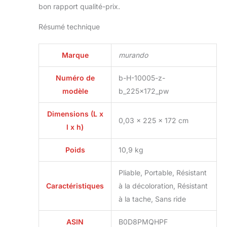
bon rapport qualité-prix.
assurent un design
élégant et
Résumé technique
esthétique. Fait
main: Tous les
paravents sont
Marque
murando
fabriqués avec le
plus grand soin
Numéro de
b-H-10005-z-
immédiatement dès
modèle
b_225x172_pw
réception de votre
commande. Cela
Dimensions (L x
signifie qu'il n'y a
0,03 x 225 x 172 cm
l x h)
pas de stock. Ainsi,
vous recevez un
produit fabriqué sur
Poids
10,9 kg
mesure selon vos
souhaits.
Pliable, Portable, Résistant
Caractéristiques
à la décoloration, Résistant
à la tache, Sans ride
ASIN
B0D8PMQHPF