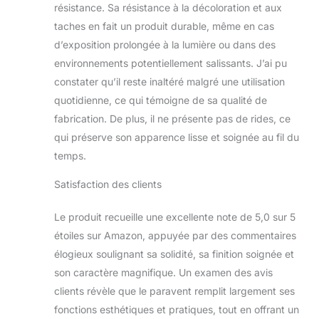
endroit. Il est
résistance. Sa résistance à la décoloration et aux
adaptable aux
taches en fait un produit durable, même en cas
besoins
d’exposition prolongée à la lumière ou dans des
changeants et aux
environnements potentiellement salissants. J’ai pu
configurations
spatiales. Facile à
constater qu’il reste inaltéré malgré une utilisation
plier et à ranger, il
quotidienne, ce qui témoigne de sa qualité de
n'occupe pas
fabrication. De plus, il ne présente pas de rides, ce
beaucoup
qui préserve son apparence lisse et soignée au fil du
d'espace. Stabilité
et durabilité: Le
temps.
cadre en bois solide
du paravent
Satisfaction des clients
bilatéral garantit
une durabilité pour
Le produit recueille une excellente note de 5,0 sur 5
une utilisation
étoiles sur Amazon, appuyée par des commentaires
quotidienne, et les
élogieux soulignant sa solidité, sa finition soignée et
pieds pratiques
son caractère magnifique. Un examen des avis
protègent le sol.
Les élégantes
clients révèle que le paravent remplit largement ses
charnières noires et
fonctions esthétiques et pratiques, tout en offrant un
la finition en ruban