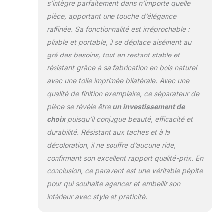
comme cloison, il
s’intègre parfaitement dans n’importe quelle
est parfait pour
pièce, apportant une touche d’élégance
délimiter des
raffinée. Sa fonctionnalité est irréprochable :
espaces, créer des
pliable et portable, il se déplace aisément au
coins privés pour
travailler ou se
gré des besoins, tout en restant stable et
détendre, ainsi que
résistant grâce à sa fabrication en bois naturel
comme élément
avec une toile imprimée bilatérale. Avec une
décoratif. Mobilité:
qualité de finition exemplaire, ce séparateur de
Le paravent bilatéral
assure une facilité
pièce se révèle être
un investissement de
de déplacement et
choix
puisqu’il conjugue beauté, efficacité et
de placement dans
durabilité. Résistant aux taches et à la
n'importe quel
décoloration, il ne souffre d’aucune ride,
endroit. Il est
confirmant son excellent rapport qualité-prix. En
adaptable aux
besoins
conclusion, ce paravent est une véritable pépite
changeants et aux
pour qui souhaite agencer et embellir son
configurations
intérieur avec style et praticité.
spatiales. Facile à
plier et à ranger, il
n'occupe pas