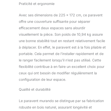
chambre, la
Praticité et ergonomie
chambre d'enfant
ou le bureau.
Avec ses dimensions de 225 x 172 cm, ce paravent
Polyvalence: Le
offre une couverture suffisante pour séparer
paravent offre une
efficacement deux espaces sans alourdir
intimité immédiate
visuellement la pièce. Son poids de 10,94 kg assure
en tout lieu. Idéal
comme cloison, il
une bonne stabilité tout en restant relativement facile
est parfait pour
à déplacer. En effet, le paravent est à la fois pliable et
délimiter des
portable. Cela permet de l’installer rapidement et de
espaces, créer des
le ranger facilement lorsqu’il n’est pas utilisé. Cette
coins privés pour
travailler ou se
flexibilité contribue à en faire un excellent choix pour
détendre, ainsi que
ceux qui ont besoin de modifier régulièrement la
comme élément
configuration de leur espace.
décoratif. Mobilité:
Le paravent bilatéral
Qualité et durabilité
assure une facilité
de déplacement et
Le paravent murando se distingue par sa fabrication
de placement dans
robuste en bois naturel, assurant longévité et
n'importe quel