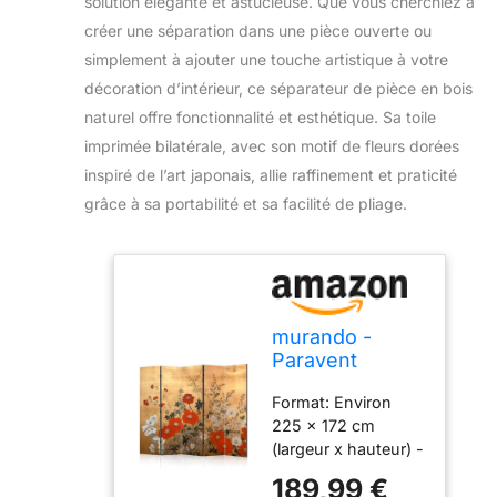
solution élégante et astucieuse. Que vous cherchiez à
créer une séparation dans une pièce ouverte ou
simplement à ajouter une touche artistique à votre
décoration d’intérieur, ce séparateur de pièce en bois
naturel offre fonctionnalité et esthétique. Sa toile
imprimée bilatérale, avec son motif de fleurs dorées
inspiré de l’art japonais, allie raffinement et praticité
grâce à sa portabilité et sa facilité de pliage.
murando -
Paravent
Décoratif
Format: Environ
Intérieur à
225 x 172 cm
Deux Côtés,
(largeur x hauteur) -
Fleurs, 225x172
en 5 parties (5 x
cm
189,99 €
environ 45 x 172