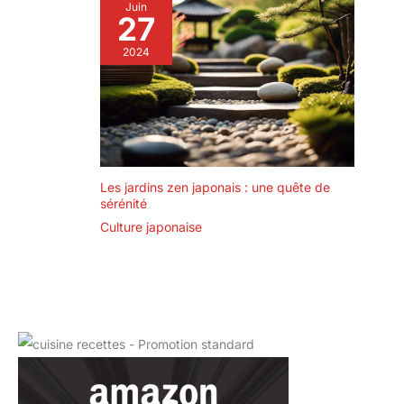
Juin
27
2024
Les jardins zen japonais : une quête de
sérénité
Culture japonaise