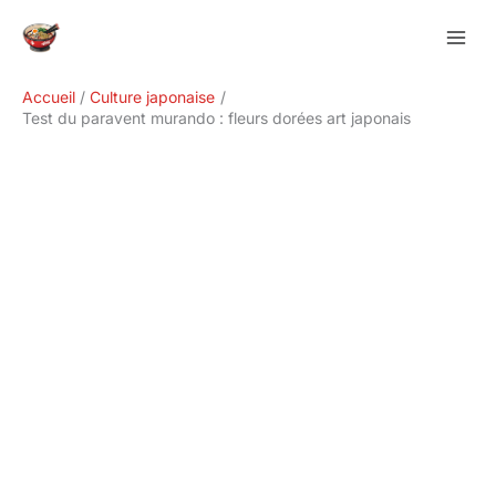
Aller
Rechercher
au
contenu
Accueil
Culture japonaise
Test du paravent murando : fleurs dorées art japonais