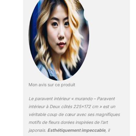
de couleurs et de
motifs. Impression
bilatérale: Couleurs
résistantes à la
lumière et inodores.
Le paravent
présente le même
motif des deux
côtés, assurant une
apparence
cohérente et
élégante sous tous
les angles. Idéal
Mon avis sur ce produit
pour le salon, la
chambre, la
Le paravent intérieur « murando – Paravent
chambre d'enfant
ou le bureau.
intérieur à Deux côtés 225×172 cm » est un
Polyvalence: Le
véritable coup de cœur avec ses magnifiques
paravent offre une
motifs de fleurs dorées inspirées de l’art
intimité immédiate
japonais.
Esthétiquement impeccable
, il
en tout lieu. Idéal