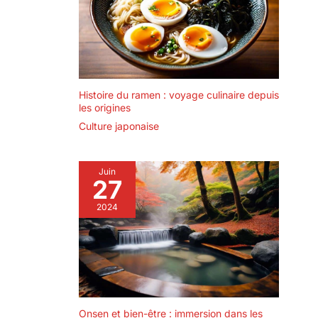
Histoire du ramen : voyage culinaire depuis
les origines
Culture japonaise
Juin
27
2024
Onsen et bien-être : immersion dans les