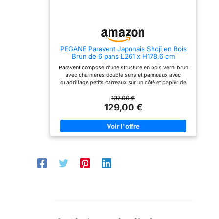
PEGANE Paravent Japonais Shoji en Bois
Brun de 6 pans L261 x H178,6 cm
Paravent composé d'une structure en bois verni brun
avec charnières double sens et panneaux avec
quadrillage petits carreaux sur un côté et papier de
riz blanc. Occultant, ce paravent vous permettra de
créer une séparation tout en conservant la luminosité.
137,00 €
Un classique indémodable ! Dimensions : L264 x
129,00 €
H175 x P2 cm Matière : Bois - Papier de riz. Poids : 12
kg