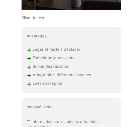
Bilan du test
Avantages
+
Léger et facile à déplacer
+
Esthétique japonisante
+
Bonne dissimulation
+
Adaptable à différents espaces
+
Livraison rapide
Inconvénients
–
Information sur les pièces détachées