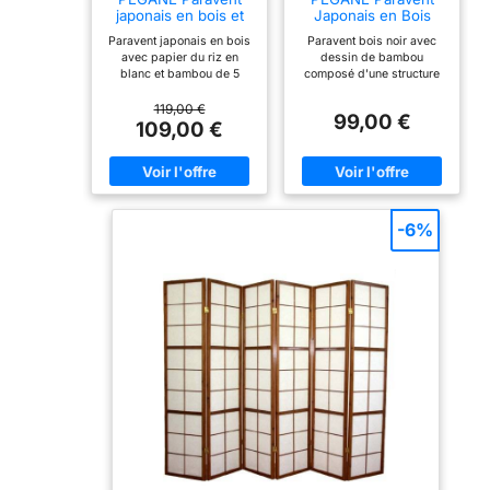
japonais en bois et
Japonais en Bois
bambou de 5
Noir Dessin Bambou
Paravent japonais en bois
Paravent bois noir avec
panneaux
de 4 pans
avec papier du riz en
dessin de bambou
blanc et bambou de 5
composé d'une structure
panneaux, pliant et planter
en bois verni avec
légère, charnière
charnières double sens et
119,00 €
99,00 €
bidirectionnelle Largeur:
panneaux avec
109,00 €
220 cm. Hauteur: 175 cm
quadrillage sur un côté et
Profondeur: 2,2 cm
papier de riz blanc.
Largeur par panneaux 44
Occultant, ce paravent
cm Poids: 7 kg
vous permettra de créer
une séparation tout en
conservant la luminosité.
-6%
Dimensions : L176 x H175
x P2 cm Matière : Bois -
Papier de riz. Poids : 8 kg