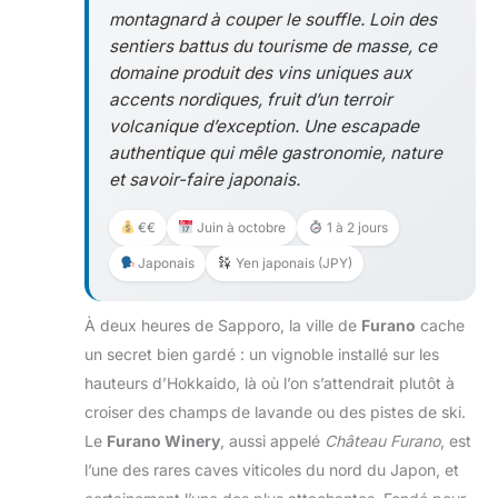
montagnard à couper le souffle. Loin des
sentiers battus du tourisme de masse, ce
domaine produit des vins uniques aux
accents nordiques, fruit d’un terroir
volcanique d’exception. Une escapade
authentique qui mêle gastronomie, nature
et savoir-faire japonais.
€€
Juin à octobre
1 à 2 jours
Japonais
Yen japonais (JPY)
À deux heures de Sapporo, la ville de
Furano
cache
un secret bien gardé : un vignoble installé sur les
hauteurs d’Hokkaido, là où l’on s’attendrait plutôt à
croiser des champs de lavande ou des pistes de ski.
Le
Furano Winery
, aussi appelé
Château Furano
, est
l’une des rares caves viticoles du nord du Japon, et