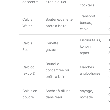
concentré
sirop à diluer
cocktails
:
Transport,
V
Calpis
Bouteille/canette
bureau,
d
Water
prête à boire
école
Distributeurs,
T
Calpis
Canette
konbini,
p
Soda
gazeuse
repas
é
Bouteille
Calpico
Marchés
concentrée ou
p
(export)
anglophones
prête à boire
d
Calpis en
Sachet à diluer
Voyage,
c
poudre
dans l’eau
nomade