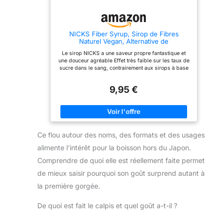
NICKS Fiber Syrup, Sirop de Fibres
Naturel Vegan, Alternative de
remplacement du sucre 300 g
Le sirop NICKS a une saveur propre fantastique et
une douceur agréable Effet très faible sur les taux de
sucre dans le sang, contrairement aux sirops à base
de fibres IMO et aux sirops traditionnels Sans sucre
ajouté et riche en fibres prébiotiques Remplace le
9,95 €
sirop dans la cuisson et l'édulcorant, donne la
stabilité des produits de boulangerie et est idéal pour
édulcorer smoothies, céréales, desserts et bien plus
encore Convient aux végétaliens, aux régimes à
faible teneur en glucides, au régime keto et populaire
parmi les diabétiques
Ce flou autour des noms, des formats et des usages
alimente l’intérêt pour la boisson hors du Japon.
Comprendre de quoi elle est réellement faite permet
de mieux saisir pourquoi son goût surprend autant à
la première gorgée.
De quoi est fait le calpis et quel goût a-t-il ?