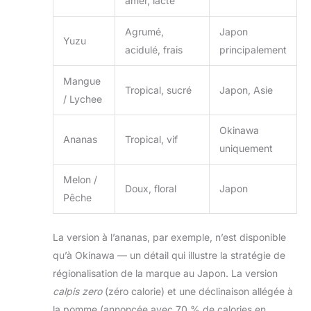
amer, lacté
Agrumé,
Japon
Yuzu
acidulé, frais
principalement
Mangue
Tropical, sucré
Japon, Asie
/ Lychee
Okinawa
Ananas
Tropical, vif
uniquement
Melon /
Doux, floral
Japon
Pêche
La version à l’ananas, par exemple, n’est disponible
qu’à Okinawa — un détail qui illustre la stratégie de
régionalisation de la marque au Japon. La version
calpis zero
(zéro calorie) et une déclinaison allégée à
la pomme (annoncée avec 70 % de calories en