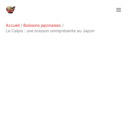
Aller
Rechercher
au
contenu
Accueil
Boissons japonaises
Le Calpis : une boisson omniprésente au Japon