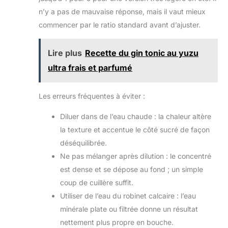
Idéal pour les pique-niques, le camping, les
barbecues, les fêtes, le bureau, les voyages et les
n’y a pas de mauvaise réponse, mais il vaut mieux
événements en plein air, il permet de déguster vos
commencer par le ratio standard avant d’ajuster.
boissons de manière hygiénique et sans risque de
fuite, où que vous soyez.
Lire plus
Recette du gin tonic au yuzu
ultra frais et parfumé
Les erreurs fréquentes à éviter :
Diluer dans de l’eau chaude : la chaleur altère
la texture et accentue le côté sucré de façon
déséquilibrée.
Ne pas mélanger après dilution : le concentré
est dense et se dépose au fond ; un simple
coup de cuillère suffit.
Utiliser de l’eau du robinet calcaire : l’eau
minérale plate ou filtrée donne un résultat
nettement plus propre en bouche.