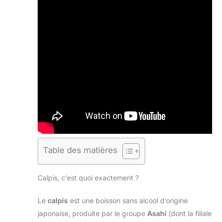
Table des matières
Calpis, c’est quoi exactement ?
Le
calpis
est une boisson sans alcool d’origine
japonaise, produite par le groupe
Asahi
(dont la filiale