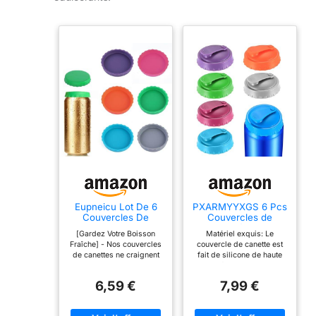
Eupneicu Lot De 6
PXARMYYXGS 6 Pcs
Couvercles De
Couvercles de
Canette De Soda,
Canette Réutilisables
[Gardez Votre Boisson
Matériel exquis: Le
Couvercle De
pour Soda et Bière
Fraîche] - Nos couvercles
couvercle de canette est
Canette De Soda En
de canettes ne craignent
fait de silicone de haute
Silicone,
pas les mouches, les
qualité, avec un travail
Réutilisables
copeaux de bois et la
exquis, un toucher
Bouchon, Pour
6,59 €
7,99 €
poussière qui s'infiltrent
agréable, sans odeur,
Verres À Eau,
dans votre boisson.
résistant aux rayures, pas
Canettes De Bière,
[Réutilisable] - Adoptez
facile à déformer ou à
Bouteilles De Soda