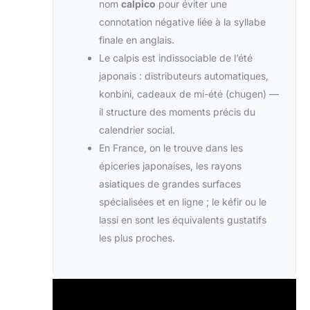
nom
calpico
pour éviter une
connotation négative liée à la syllabe
finale en anglais.
Le calpis est indissociable de l’été
japonais : distributeurs automatiques,
konbini, cadeaux de mi-été (chugen) —
il structure des moments précis du
calendrier social.
En France, on le trouve dans les
épiceries japonaises, les rayons
asiatiques de grandes surfaces
spécialisées et en ligne ; le kéfir ou le
lassi en sont les équivalents gustatifs
les plus proches.