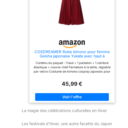
pendant les loisirs et dans
les sources d'eau chaude.
Style simple, tissu exquis,
lavage en machine ou à la
main. Un article parfait
pour la maison.
COSDREAMER Robe kimono pour femme
Geisha japonaise Yukata avec haut à
volants et pantalon (taille L)
Contenu du paquet : 1 haut + 1 pantalon + 1 ceinture
élastique + couvre-chef Fermeture à la taille, réglable
par velcro Costume de kimono cosplay japonais pour
anime, tenues cosplay Geisha Yukata pour femmes et
filles Kimono japonais traditionnel yukata à manches
45,99 €
à volants, haut et pantalon Convient pour une tenue
décontractée quotidienne, cadeaux d'anniversaire ou
de fête, uniformes pour une fête d'Halloween,
costume de cosplay de samouraï, fête de cosplay,
uniforme de photographie, rencontres, Noël,
performance sur scène
La magie des célébrations culturelles en hiver
Les festivals d’hiver, une autre facette du Japon