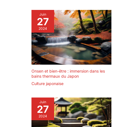
Juin
27
2024
Onsen et bien-être : immersion dans les
bains thermaux du Japon
Culture japonaise
Juin
27
2024