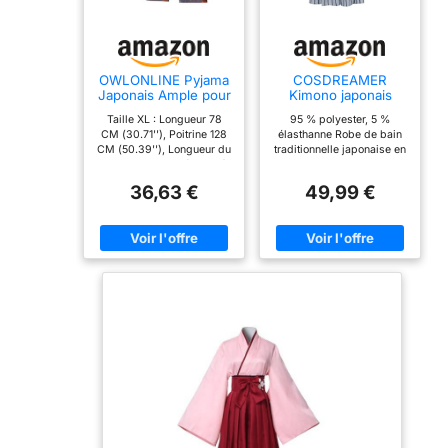
OWLONLINE Pyjama
COSDREAMER
Japonais Ample pour
Kimono japonais
Homme Taille XL -F7
Yukata pour homme,
Taille XL : Longueur 78
95 % polyester, 5 %
Noir et bleu, L
CM (30.71''), Poitrine 128
élasthanne Robe de bain
CM (50.39''), Longueur du
traditionnelle japonaise en
pantalon 105 CM (41.34''),
style kimono en noir et
Hanches 128 CM (50.39'')
blanc, Yukata peignoir
36,63 €
49,99 €
Tissus en coton, texture
Kimono robe de chambre
naturelle des plis,
adapté pour la fête de
sensation de douceur,
rentrée, uniforme scolaire,
adaptés aux vêtements
déguisement Parfait pour
personnels, respirants et
Halloween, Noël,
confortables. Col en V, 2
représentations théâtrales,
bretelles de part et d'autre
soirées à thème, usage
du vêtement pour ajuster
quotidien, fans d'anime
la taille, avec poche. Le
pyjama a des bretelles
des deux côtés pour
ajuster la taille. Il peut être
porté toute l'année. Il
s'agit d'un très bon
cadeau pour les hommes,
qui peut être porté à la
maison, à la vapeur,