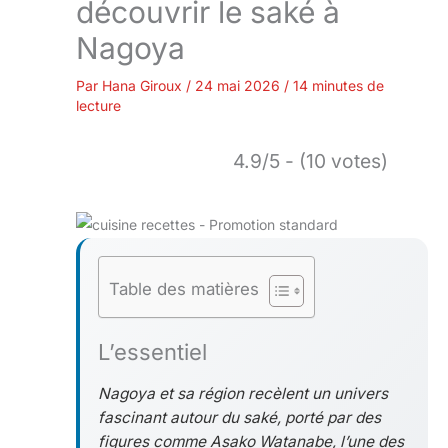
découvrir le saké à
Nagoya
Par
Hana Giroux
/
24 mai 2026
/
14 minutes de
lecture
4.9/5 - (10 votes)
Table des matières
L’essentiel
Nagoya et sa région recèlent un univers
fascinant autour du saké, porté par des
figures comme Asako Watanabe, l’une des