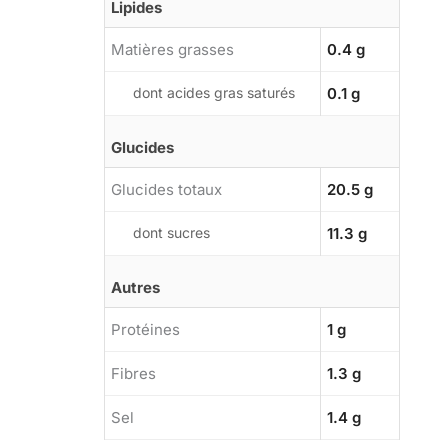
Lipides
Matières grasses
0.4 g
dont acides gras saturés
0.1 g
Glucides
Glucides totaux
20.5 g
dont sucres
11.3 g
Autres
Protéines
1 g
Fibres
1.3 g
Sel
1.4 g