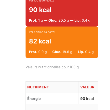
Par 100 g de recette
90 kcal
Prot.
1 g —
Gluc.
20.5 g —
Lip.
0.4 g
Par portion (4 parts)
82 kcal
Prot.
0.9 g —
Gluc.
18.6 g —
Lip.
0.4 g
Valeurs nutritionnelles pour 100 g
NUTRIMENT
VALEUR
Énergie
90 kcal