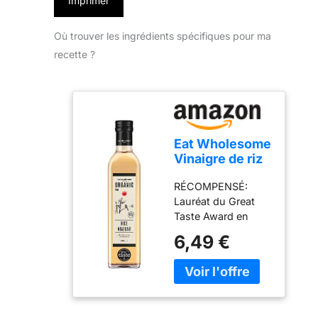
Imprimer
Où trouver les ingrédients spécifiques pour ma
recette ?
Eat Wholesome
Vinaigre de riz
bio 500 ml
RÉCOMPENSÉ:
Lauréat du Great
Taste Award en
2022 pour son
6,49 €
goût doux, équilibré
et délicat qui
rehausse les plats
salés et sucrés
NATUREL: riz