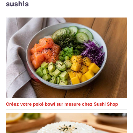
sushis
la joie avec la famille
et les amis. Vous
cherchez un
cadeau idéal pour
vos amis ou votre
famille ? Les bols
trempettes en
céramique sont
d'excellents
cadeaux pour
Thanksgiving, Noël,
les
déménagements,
les anniversaires et
plus encore.
Créez votre poké bowl sur mesure chez Sushi Shop