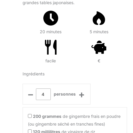
grandes tables japonaises.
20 minutes
5 minutes
facile
€
Ingrédients
–
+
personnes
200
grammes
de gingembre frais en poudre
(ou gingembre séché en tranches fines)
120
millilitres
de vinaigre de riz