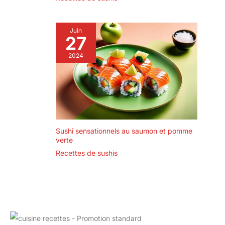
l'impression bleue
et offrent un aspect
élégant. Le bol à
Juin
tapas a un meilleur
27
toucher que le
2024
plastique. Les bols
en céramique sont
un cadeau élégant
pour les amis et la
famille. Utilisation
polyvalente : les
bols à sauce sont
Sushi sensationnels au saumon et pomme
parfaits pour
verte
tremper
individuellement
Recettes de sushis
des sauces telles
que les sauces
grillées et salades,
la sauce tomate
pour les frites, le
beurre et l'huile