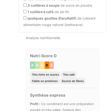
3
cuillères à soupe
de sucre en poudre
1
cuillère à café
de sel fin
quelques
gouttes (facultatif)
de colorant
alimentaire rouge naturel (betterave)
Analyse nutritionnelle
Nutri-Score D
A
B
C
D
E
Très riche en sucres
Très salé
Faible en protéines
Source de fibres
Synthèse express
Profil :
Ce condiment est une préparation
sucrée et très salée, typique des