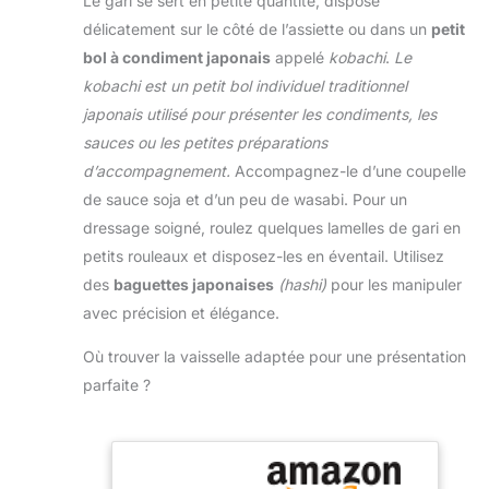
Le gari se sert en petite quantité, disposé
manuel est fabriqué
rouge et vibrante,
est simple et
délicatement sur le côté de l’assiette ou dans un
petit
en PP de qualité
rendant tout plat
intuitive à prendre
alimentaire et
riche en saveur et
bol à condiment japonais
appelé
kobachi
.
Le
en main Épaisseur
420J2, sans BPA,
en santé.
kobachi est un petit bol individuel traditionnel
réglable 1–4 mm –
ce qui permet de
CiboCrudo, VOTRE
Cette mandoline
japonais utilisé pour présenter les condiments, les
conserver des
PARTENAIRE POUR
multifonctions
sauces ou les petites préparations
ingrédients sains,
LE BIEN-ÊTRE -
dispose de trois
nutritifs et sûrs.
d’accompagnement.
Accompagnez-le d’une coupelle
Confiance, qualité
réglages
Avec ce coupe-
et service client
de sauce soja et d’un peu de wasabi. Pour un
d’épaisseur pour
légumes à
sont notre marque.
dressage soigné, roulez quelques lamelles de gari en
répondre à
mandoline, vous
Si vous n’êtes pas
différents besoins.
petits rouleaux et disposez-les en éventail. Utilisez
pouvez être sûr de
satisfait, nous vous
Choisissez des
des
baguettes japonaises
(hashi)
pour les manipuler
préparer des dîners
rembourserons le
tranches fines (1
sains, délicieux et
prix d’achat.
avec précision et élégance.
mm), moyennes (2
créatifs pour votre
mm) ou épaisses (4
famille. Utilisation
Où trouver la vaisselle adaptée pour une présentation
mm) selon les
Multifonctionnelle -
parfaite ?
ingrédients et les
Le coupe légumes
recettes. Afin de
peut trancher,
s’adapter à
découper, râper,
différents
réduire en purée,
ingrédients et types