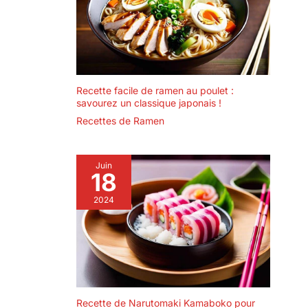
terre légère et bien
drainée, et des
arrosages réguliers
sans excès.
RÉCOLTE EN
ENVIRON 95–100
Recette facile de ramen au poulet :
JOURS – Semis au
savourez un classique japonais !
chaud au
Recettes de Ramen
printemps,
repiquage après les
gelées. Récolte
Juin
progressive des
18
piments verts ou
rouges environ 95 à
2024
100 jours après le
semis, en fonction
des conditions de
culture. SACHET
CHIA TAI HOME
GARDEN – Sachet
de graines d’origine
Recette de Narutomaki Kamaboko pour