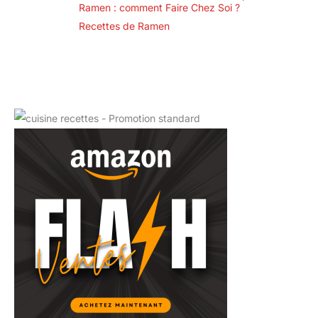
Ramen : comment Faire Chez Soi ?
Chia Tai Home
Garden (Thailand),
Recettes de Ramen
marque reconnue
en Asie pour la
qualité de ses
semences
potagères. Parfait
pour découvrir les
véritables piments
oiseaux thaïlandais
au potager.