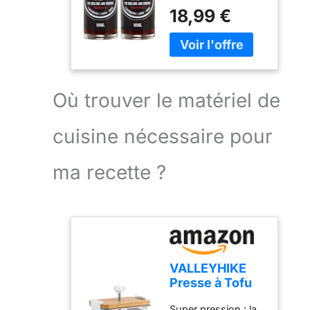
note fumée intense
18,99 €
Ingrédients
et caractéristique
Condensat de
de bois de hickory
fumée purifié.
et bois dur à la
Attention, ne pas
viande, au poisson,
utiliser cette saveur
au fromage et à de
non diluée
nombreux autres
Où trouver le matériel de
Application par kg
aliments. Idéale
ou litre de masse:
pour préparer des
5-12 gouttes
cuisine nécessaire pour
marinades et relever
les sauces, rubs,
dips et autres
ma recette ?
préparations. Elle
donne aux plats un
goût fumé
savoureux sans
nécessiter de
fumage. L’embout
doseur intégré
VALLEYHIKE
permet de verser le
Presse à Tofu
produit facilement
Puissante
Super pression : la