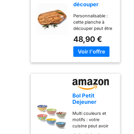
glisse facilement
découper
d'olivier convient
dans le réfrigérateur
personnalisée
aussi bien pour
et va au lave-
Personnalisable :
en bois
couper les
vaisselle. Le kit de
cette planche à
d'olivier -
ingrédients que
pressage de tofu
découper peut être
Planche en
pour servir des
est très convivial; la
gravée
bois rustique
48,90 €
plats. Idéal pour
fabrication de tofu
individuellement,
avec gravure et
tout, du pain et de
par lots pourrait
que ce soit avec un
rainure à jus
la viande aux
bien être votre
message spécial ou
sur tout le
antipasti et
prochaine passion.
un nom, et est
pourtour (40-
collations.
DURABLE -
donc parfaite
44 cm)
DURABLE - Notre
TofuBud est
comme cadeau
bois d'olivier
composé de
personnel.
provient de
matériaux
RIGOLE À JUS
plantations
recyclables de
PÉRIPHÉRIQUE - La
sélectionnées et est
Bol Petit
haute qualité, de
rigole à jus
seulement
Dejeuner
qualité alimentaire à
empêche que les
transformé lorsque
Ceramique - Bol
100 %, sans BPA et
liquides des
les arbres ne
Multi couleurs et
Cuisine
sans BPS. Ce
aliments
produisent plus
motifs : votre
Porcelaine
presseur de tofu
n'atteignent le plan
d'olives. Nous
cuisine peut avoir
Design Coloré
est sans danger
de travail. Parfait
veillons à la qualité
besoin de ces bols
300 ml - Lot de