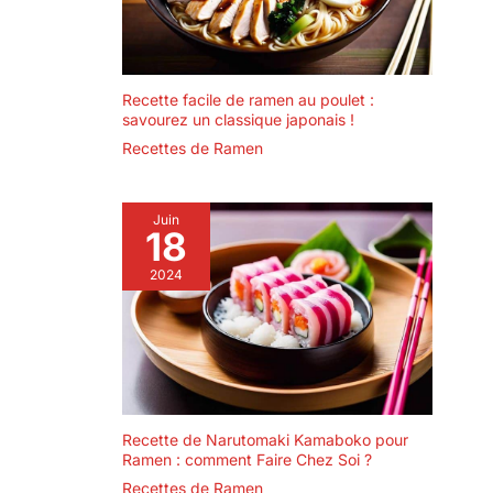
pendaison de
nous vous offrirons
cuisine et vaisselles
crémaillère, le jour
une vie de famille
en porcelaine /
de l'An et d'autres
heureuse et le
céramique des
occasions spéciales
service le plus
différents styles,
Recette facile de ramen au poulet :
!
complet.
des couleurs
savourez un classique japonais !
variantes,
Recettes de Ramen
combinaisons
multiples pour
satisfaire la diversité
Juin
des demandes
18
2024
Recette de Narutomaki Kamaboko pour
Ramen : comment Faire Chez Soi ?
Recettes de Ramen