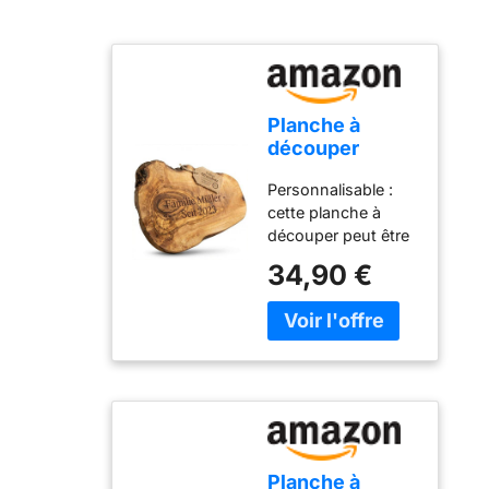
transparent
du tofu soyeux. Un
contient toute l'eau
kit complet de
évacuée pour un
fabrication de tofu
drainage soigné ; à
avec un seul
l'aide du marquage
appareil! Le moule à
de profondeur,
Planche à
tofu conserve la
vous pouvez
découper
forme des blocs de
choisir différentes
personnalisée
tofu et fonctionne
consistances.
Personnalisable :
en bois
également comme
cette planche à
d'olivier
une presse à
découper peut être
rustique avec
paneer indien ou
gravée
gravure comme
34,90 €
une presse à
individuellement,
cadeau
fromage. FACILE À
que ce soit avec un
individuel (25-
UTILISER, À
message spécial ou
29 cm)
NETTOYER ET À
un nom, et est
STOCKER - Le
donc parfaite
pressoir à tofu se
comme cadeau
compose de
personnel.
seulement 6 pièces
Utilisation
de base et est facile
polyvalente : cette
à monter. Il se
Planche à
planche en bois