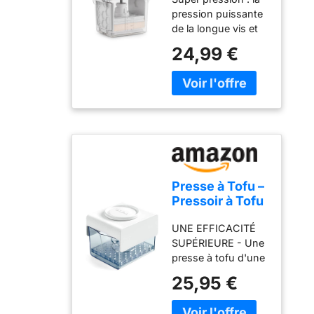
et goutte à goutte.
Réglable,
pression puissante
Le goût étant
Égouttage
de la longue vis et
particulièrement
Rapide, Sans
le ressort intérieur
puissant,
BPA
24,99 €
plus intelligent
commencez
peuvent presser
toujours par une
votre tofu aussi fin
très petite quantité.
que le papier.
Le produit est très
Préparation rapide
concentré et
de repas au tofu : il
économique.
suffit de tourner le
Utilisez environ 10 à
cadran central,
12 gouttes par
cette presse à tofu
kilogramme de
Presse à Tofu –
peut rapidement
préparation ou de
Pressoir à Tofu
extraire l'eau sans
liquide, mélangez
pour Tofu
craquer en 10-30
soigneusement,
UNE EFFICACITÉ
Ferme ou Extra
minutes. Plateau
puis ajustez selon
SUPÉRIEURE - Une
Ferme -
d'égouttement en U
vos préférences.
presse à tofu d'une
Machine à Tofu
ouvert : facile à
Fabriqué à partir de
qualité
25,95 €
placer et à déplacer
condensat de
irréprochable qui
pour éviter que le
fumée purifié
évacue toute
tofu ne s'effrite
provenant des