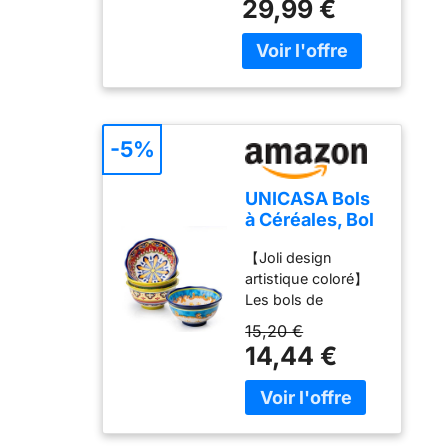
29,99 €
pour vous et notre
pour couper et
et à la durabilité
colorés. L'intérieur et
6 Couleur Petits
planète, et est
hacher la viande,
dans la fabrication
l'extérieur du petit
Bols a Dessert |
construit pour
les fruits, les herbes
de nos produits.
bol sont émaillés de
Soupe | Riz |
durer. Dégustez du
et les légumes.
NATUREL - Chaque
couleurs et de
Snack | Glace -
tofu pressé maison,
DURABLE - Notre
planche à découper
motifs vibrants. Ils
Passe au Micro-
des plats de tofu
bois d'olivier
est légèrement
sont audacieux,
ondes et Lave-
sains et biologiques
provient de
traitée à l'huile
lumineux, vibrants
vaisselle - 12
-5%
pour les années à
plantations
d'olive pour éviter
et rafraîchissants.
cm
venir ! ÉGOUTTOIR
sélectionnées et est
que le bois ne
Ajoutez une touche
AMOVIBLE - Un
seulement
UNICASA Bols
sèche et conserve
de beauté à votre
égouttoir
transformé lorsque
à Céréales, Bol
son grain
table à manger ou à
translucide à la
les arbres ne
à Soupe en
exceptionnel.
votre cuisine. C'est
base de la presse à
produisent plus
【Joli design
Porcelaine de
Aucun vernis ou
un régal pour les
tofu contient
d'olives. Nous
artistique coloré】
4Pcs - 600ml,
produit chimique
yeux ! Rajeunissez
commodément
veillons à la qualité
Les bols de
Lot de Bols
n'est utilisé.
votre quotidien avec
toute l'eau
et à la durabilité
céréales UNICASA
pour Soupe,
SATISFACTION
15,20 €
cette magnifique
égouttée. Cela
dans la fabrication
avec des motifs
Céréales, Petit-
14,44 €
GARANTIE - Vous
vaisselle. Bols
garantit un
de nos produits.
colorés dans des
déjeuner, Bol
n'êtes pas satisfait
polyvalents : Ces
processus de
NATUREL - Chaque
couleurs vives sont
Multicolore
à 100 %? Vous
petit bol de 30cl
drainage régulier
planche en bois est
uniques, chaque
passe au
recevrez alors votre
sont parfaits pour
dans votre cuisine
légèrement traitée à
bol est une pièce
Micro-ondes et
argent sans
les adultes, les
et une élimination
l'huile d'olive pour
unique. Ces coupes