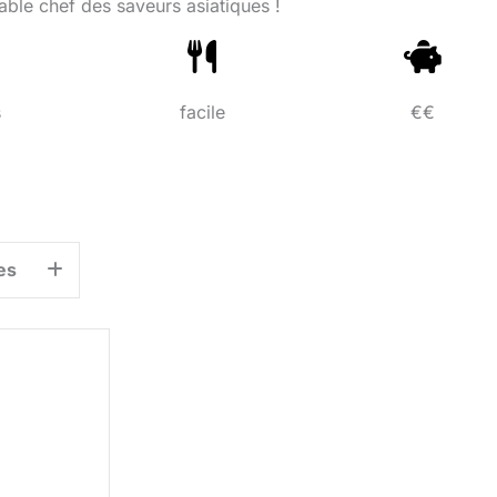
able chef des saveurs asiatiques !
s
facile
€€
es