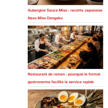
Aubergine Sauce Miso : recette Japonaise
Nasu Miso Dengaku
Restaurant de ramen : pourquoi le format
gastronorme facilite le service rapide