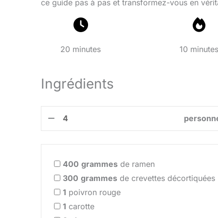
ce guide pas à pas et transformez-vous en vérit
20 minutes
10 minute
Ingrédients
personn
400
grammes
de ramen
300
grammes
de crevettes décortiquées
1
poivron rouge
1
carotte