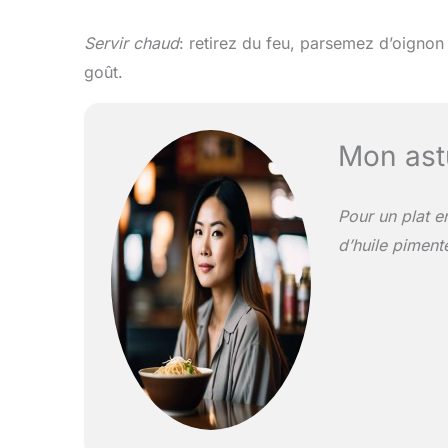
Servir chaud
: retirez du feu, parsemez d’oignon
goût.
Mon ast
Pour un plat e
d’huile piment