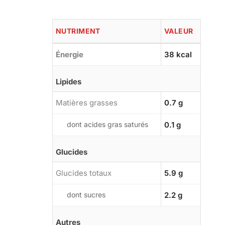
NUTRIMENT
VALEUR
Énergie
38 kcal
Lipides
Matières grasses
0.7 g
dont acides gras saturés
0.1 g
Glucides
Glucides totaux
5.9 g
dont sucres
2.2 g
Autres