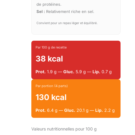
de protéines.
Sel :
Relativement riche en sel.
Convient pour un repas léger et équilibré.
Par 100 g de recette
38 kcal
Prot.
1.9 g —
Gluc.
5.9 g —
Lip.
0.7 g
Par portion (4 parts)
130 kcal
Prot.
6.4 g —
Gluc.
20.1 g —
Lip.
2.2 g
Valeurs nutritionnelles pour 100 g