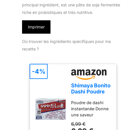
principal ingrédient, est une pâte de soja fermentée
riche en probiotiques et très nutritive.
Imprimer
Où trouver les ingrédients spécifiques pour ma
recette ?
-4%
Shimaya Bonito
Dashi Poudre
de bouillon 40
Poudre de dashi
g
instantanée Donne
une saveur
essentielle à votre
6,99 €
plat japonais