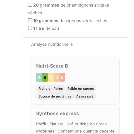
20
grammes
de champignons shiitake
séchés
10
grammes
de oignons verts séchés
1
litre
de eau
Analyse nutritionnelle
Nutri-Score B
A
B
C
D
E
Riche en fibres
Faible en sucres
Source de protéines
Assez salé
Synthèse express
Profil :
Plat équilibré et riche en fibres.
Protéines :
Contient une quantité décente