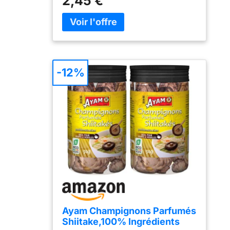
2,45 €
d'une pêche
blanc en dessous. Ils sont
contrôlée et
principalement utilisés dans les
durable, pour vous
soupes et les nouilles, mais aussi
offrir un excellent
dans les ragoûts de viande, les
produit
légumes sautés, les sauces, les pâtes
respectueux de
et le riz. 100% d'ingrédients naturels
l'écosystème marin.
Nous avons banni les conservateurs,
-12%
SÉCHAGE LENT ET
les colorants artificiels ou encore les
DÉLICAT : Le
exhausteurs de goût de nos
processus artisanal
champignons. Sans additifs, Sans
implique un
OGM. Faire bouillir de l'eau. Arrêter
séchage doux qui
l'ébullition et tremper les
préserve les
champignons durant 5 à 10 minutes,
propriétés
jusqu'à ce qu'ils soient mous. Rincer
nutritionnelles
et utiliser directement dans vos
intactes et
recettes
concentre les
arômes naturels et
intenses des
ingrédients. BASE
Ayam Champignons Parfumés
IDÉALE EN CUISINE
Shiitake,100% Ingrédients